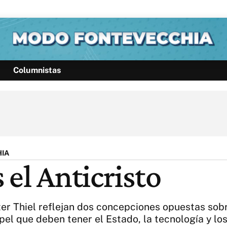
Columnistas
Política
Pymes
Salud
Internacional
Clima
Deportes
Business
Noticias
Caras
HIA
 el Anticristo
r Thiel reflejan dos concepciones opuestas sobre 
papel que deben tener el Estado, la tecnología y 