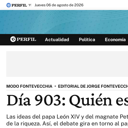
jueves 06 de agosto de 2026
Últimas noticias
Actualidad
Política
Economía
Inicio
Ahora
Opinión
Cultura
Arte
Educación
Videos
Córdoba
Reperfilar
Diario del Juicio
MODO FONTEVECCHIA
EDITORIAL DE JORGE FONTEVECC
Día 903: Quién es
Las ideas del papa León XIV y del magnate Pete
de la riqueza. Así, el debate gira en torno al 