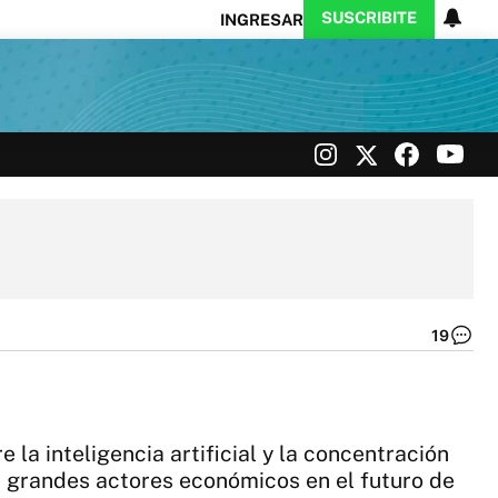
SUSCRIBITE
INGRESAR
Ciencia
Protagonistas
Tecnología
CARAS
Exitoina
Turismo
Exitoina
Gaming
Vivo
19
DÍ
90
QU
ES
EL
la inteligencia artificial y la concentración
AN
|
los grandes actores económicos en el futuro de
NE