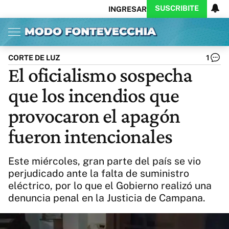
SUSCRIBITE
INGRESAR
Inicio
Ahora
Opinión
Actualidad
Política
Economía
Columnistas
Política
Pymes
Salud
CORTE DE LUZ
1
Ciencia
Protagonistas
Tecnología
El oficialismo sospecha
Cultura
Arte
Educación
que los incendios que
Internacional
Clima
Deportes
CARAS
Exitoina
Turismo
provocaron el apagón
Videos
Córdoba
Reperfilar
fueron intencionales
Business
Noticias
Caras
Exitoina
Gaming
Vivo
Este miércoles, gran parte del país se vio
Diario del Juicio
perjudicado ante la falta de suministro
eléctrico, por lo que el Gobierno realizó una
denuncia penal en la Justicia de Campana.