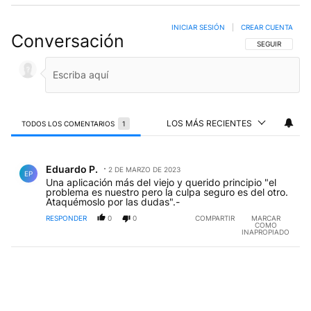
INICIAR SESIÓN
|
CREAR CUENTA
Conversación
SIGA ESTA CO
SEGUIR
LOS MÁS RECIENTES
TODOS LOS COMENTARIOS
1
Todos los comentarios
Comentario de Eduardo P..
Eduardo P.
2 DE MARZO DE 2023
EP
Una aplicación más del viejo y querido principio "el
problema es nuestro pero la culpa seguro es del otro.
Ataquémoslo por las dudas".-
RESPONDER
0
0
COMPARTIR
MARCAR
COMO
INAPROPIADO