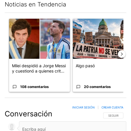
Noticias en Tendencia
Este listado muestra los artículos con más comentarios en los últim
Un artículo de tendencia con el título "Milei despidió a Jorge 
Un artículo de tendencia con e
Milei despidió a Jorge Messi
Algo pasó
y cuestionó a quienes crit...
108 comentarios
20 comentarios
INICIAR SESIÓN
|
CREAR CUENTA
Conversación
SIGA ESTA CO
SEGUIR