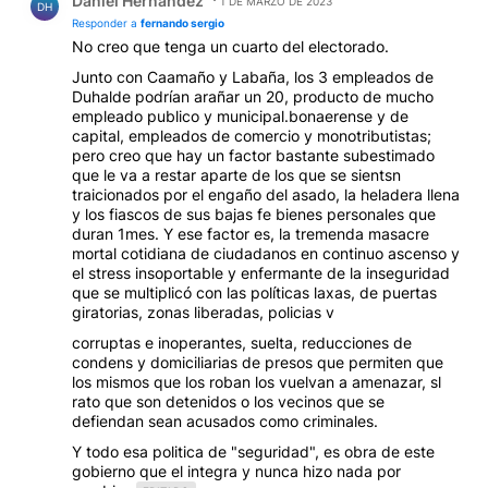
Daniel Hernandez
1 DE MARZO DE 2023
DH
Responder a
fernando sergio
No creo que tenga un cuarto del electorado.
Junto con Caamaño y Labaña, los 3 empleados de
Duhalde podrían arañar un 20, producto de mucho
empleado publico y municipal.bonaerense y de
capital, empleados de comercio y monotributistas;
pero creo que hay un factor bastante subestimado
que le va a restar aparte de los que se sientsn
traicionados por el engaño del asado, la heladera llena
y los fiascos de sus bajas fe bienes personales que
duran 1mes. Y ese factor es, la tremenda masacre
mortal cotidiana de ciudadanos en continuo ascenso y
el stress insoportable y enfermante de la inseguridad
que se multiplicó con las políticas laxas, de puertas
giratorias, zonas liberadas, policias v
corruptas e inoperantes, suelta, reducciones de
condens y domiciliarias de presos que permiten que
los mismos que los roban los vuelvan a amenazar, sl
rato que son detenidos o los vecinos que se
defiendan sean acusados como criminales.
Y todo esa politica de "seguridad", es obra de este
gobierno que el integra y nunca hizo nada por