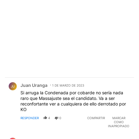
Comentario de Juan Uranga.
Juan Uranga
1 DE MARZO DE 2023
JU
Si arruga la Condenada por cobarde no sería nada
raro que Massajuste sea el candidato. Va a ser
reconfortante ver a cualquiera de ello derrotado por
KO
RESPONDER
4
0
COMPARTIR
MARCAR
COMO
INAPROPIADO
Comentario de Alicia Fernández.