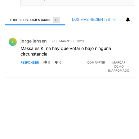
LOS MÁS RECIENTES
TODOS LOS COMENTARIOS
43
Todos los comentarios
Comentario de jorge jensen.
jorge jensen
2 DE MARZO DE 2023
JJ
Massa es K, no hay que votarlo bajo ninguna
circunstancia
RESPONDER
0
0
COMPARTIR
MARCAR
COMO
INAPROPIADO