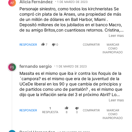
Alicia Fernández
1 DE MARZO DE 2023
AF
Personaje siniestro, como todos los kirchneristas Se
compró cin plata de la Anses, una propiedad de más
de un millón de dólares en Ball Harbor, Miami .
Depositó millones de los jubilados en el banco Macro,
de su amigo Britos,con cuantiosos retornos. Cristina,
Massa y Boudou saquearon la Anses. Y cuando
Leer mas
estatizaron las AFJP, el dinero en efectivo,los títulos y
RESPONDER
7
0
COMPARTIR
MARCAR
las acciones, no fueron a la caja de los jubilados, sino
COMO
a la caja kirchnerista Usó fondos de la Anses para el
INAPROPIADO
Tigre..No pagaron los juicios con sentencia firme y
Comentario de fernando sergio.
75.000 jubilados murieron sin cobrar sus juicios.
fernando sergio
Cristina y su banda de ladrones son unos siniestros
1 DE MARZO DE 2023
FS
hijos de satanás!!!
Massita es el mismo que iba ir contra los ñoquis de la
´campora? es el mismo que era de la juventud de la
UCeDe liberal en los 90 y que cambia de principios y
de partidos como uno de pantalón? , es el mismo que
dijo que la inflación seria del 3 el próximo Abril? Lo
que cuesta creer, es que, con más de 100 por ciento
Leer mas
de inflación (que esta en 4 lugar mundial), haya 25
1
por ciento del electorado que lo vote por lo menos
RESPONDER
COMPARTIR
MARCAR
RESPUESTA
8
0
COMO
según esta encuesta, Habra que ver luego la realidad.
INAPROPIADO
Respuesta de Daniel Hernandez.