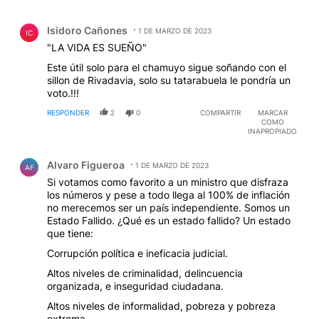
Comentario de Isidoro Cañones.
Isidoro Cañones
1 DE MARZO DE 2023
IC
"LA VIDA ES SUEÑO"
Este útil solo para el chamuyo sigue soñando con el
sillon de Rivadavia, solo su tatarabuela le pondría un
voto.!!!
RESPONDER
2
0
COMPARTIR
MARCAR
COMO
INAPROPIADO
Comentario de Alvaro Figueroa.
Alvaro Figueroa
1 DE MARZO DE 2023
AF
Si votamos como favorito a un ministro que disfraza
los números y pese a todo llega al 100% de inflación
no merecemos ser un país independiente. Somos un
Estado Fallido. ¿Qué es un estado fallido? Un estado
que tiene:
Corrupción política e ineficacia judicial.
Altos niveles de criminalidad, delincuencia
organizada, e inseguridad ciudadana.
Altos niveles de informalidad, pobreza y pobreza
extrema.