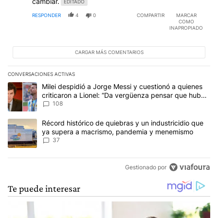
cambiar.
EDITADO
RESPONDER
4
0
COMPARTIR
MARCAR
COMO
INAPROPIADO
CARGAR MÁS COMENTARIOS
CONVERSACIONES ACTIVAS
Este listado muestra los artículos con más comentarios en los últim
Un artículo de tendencia con el título "Milei despidió a Jorge Mes
Milei despidió a Jorge Messi y cuestionó a quienes
criticaron a Lionel: “Da vergüenza pensar que hubo
anti-Messi”
108
Un artículo de tendencia con el título "Récord histórico de quie
Récord histórico de quiebras y un industricidio que
ya supera a macrismo, pandemia y menemismo
37
Gestionado por