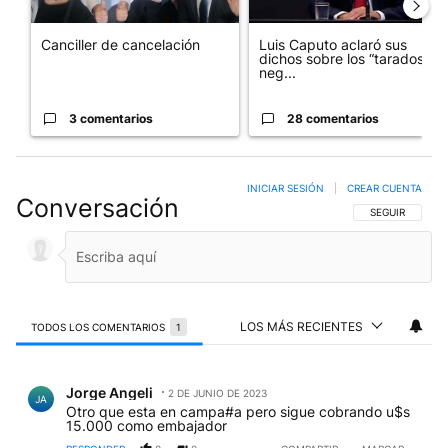
Canciller de cancelación
Luis Caputo aclaró sus
dichos sobre los “tarados” y
neg...
3 comentarios
28 comentarios
INICIAR SESIÓN
|
CREAR CUENTA
Conversación
SIGA ESTA CO
SEGUIR
LOS MÁS RECIENTES
TODOS LOS COMENTARIOS
1
Todos los comentarios
Comentario de Jorge Angeli.
Jorge Angeli
2 DE JUNIO DE 2023
JA
Otro que esta en campa#a pero sigue cobrando u$s
15.000 como embajador