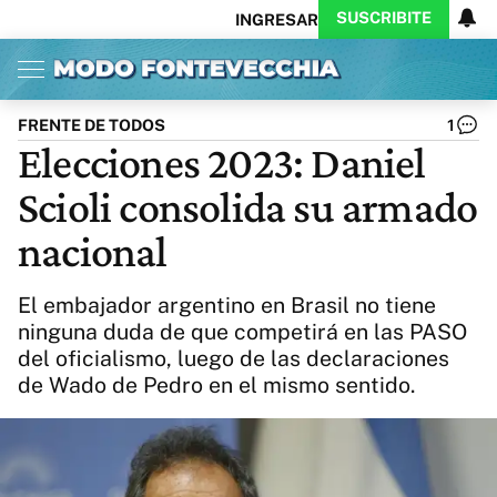
SUSCRIBITE
INGRESAR
Inicio
Ahora
Opinión
Actualidad
Política
Economía
Columnistas
Política
Pymes
Salud
FRENTE DE TODOS
1
Ciencia
Protagonistas
Tecnología
Elecciones 2023: Daniel
Cultura
Arte
Educación
Scioli consolida su armado
Internacional
Clima
Deportes
CARAS
Exitoina
Turismo
nacional
Videos
Córdoba
Reperfilar
Business
Noticias
Caras
El embajador argentino en Brasil no tiene
Exitoina
Gaming
Vivo
ninguna duda de que competirá en las PASO
del oficialismo, luego de las declaraciones
Diario del Juicio
de Wado de Pedro en el mismo sentido.