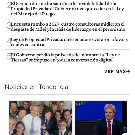
2
El Senado dio media sanción a la Inviolabilidad de la
Propiedad Privada: el Gobierno tuvo que ceder en la Ley
del Manejo del Fuego
3
Encuesta rumbo a 2027: cuatro consultoras midieron el
desgaste de Milei y la crisis de liderazgo en el peronismo
4
Ley de Propiedad Privada: qué senadores votaron a favor y
cuáles en contra
5
El Gobierno perdió la pulseada del nombre: la "Ley de
Tierras" se impuso en toda la conversación digital
VER MÁS
Noticias en Tendencia
Este listado muestra los artículos con más comentarios en los últim
Un artículo de tendencia con el título "Canciller de cancelación
Un artículo de tendencia con e