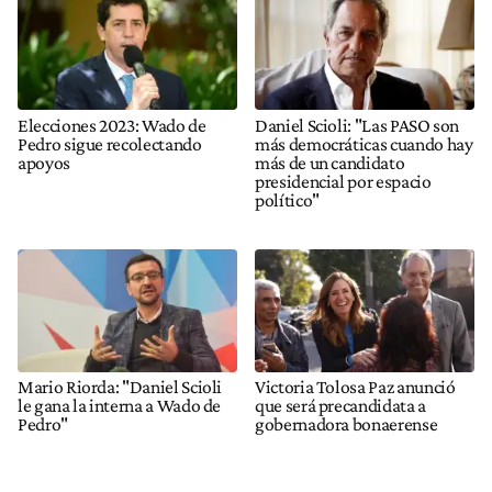
Elecciones 2023: Wado de
Daniel Scioli: "Las PASO son
Pedro sigue recolectando
más democráticas cuando hay
apoyos
más de un candidato
presidencial por espacio
político"
Mario Riorda: "Daniel Scioli
Victoria Tolosa Paz anunció
le gana la interna a Wado de
que será precandidata a
Pedro"
gobernadora bonaerense