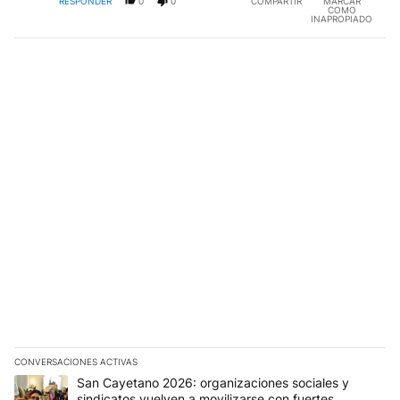
RESPONDER
0
0
COMPARTIR
MARCAR
COMO
INAPROPIADO
CONVERSACIONES ACTIVAS
Este listado muestra los artículos con más comentarios en los últim
Un artículo de tendencia con el título "San Cayetano 2026: organi
San Cayetano 2026: organizaciones sociales y
sindicatos vuelven a movilizarse con fuertes