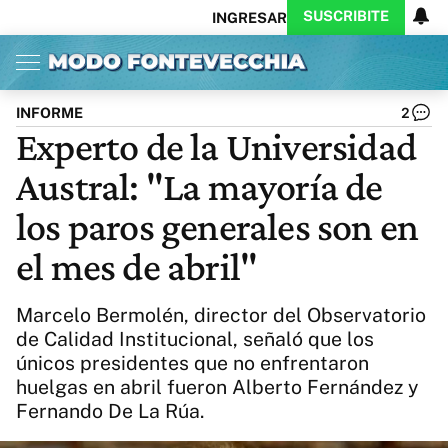
SUSCRIBITE
INGRESAR
Inicio
Ahora
Opinión
Actualidad
Política
Economía
Columnistas
Política
Pymes
Salud
INFORME
2
Ciencia
Protagonistas
Tecnología
Experto de la Universidad
Cultura
Arte
Educación
Austral: "La mayoría de
Internacional
Clima
Deportes
CARAS
Exitoina
Turismo
los paros generales son en
Videos
Córdoba
Reperfilar
el mes de abril"
Business
Noticias
Caras
Exitoina
Gaming
Vivo
Marcelo Bermolén, director del Observatorio
Diario del Juicio
de Calidad Institucional, señaló que los
únicos presidentes que no enfrentaron
huelgas en abril fueron Alberto Fernández y
Fernando De La Rúa.