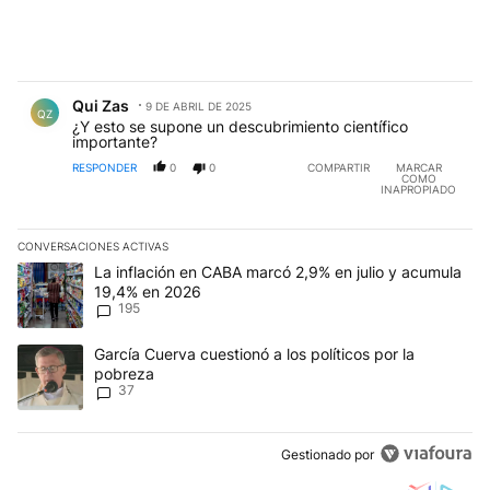
Comentario de Qui Zas.
Qui Zas
9 DE ABRIL DE 2025
QZ
¿Y esto se supone un descubrimiento científico
importante?
RESPONDER
0
0
COMPARTIR
MARCAR
COMO
INAPROPIADO
CONVERSACIONES ACTIVAS
Este listado muestra los artículos con más comentarios en los últim
Un artículo de tendencia con el título "La inflación en CABA mar
La inflación en CABA marcó 2,9% en julio y acumula
19,4% en 2026
195
Un artículo de tendencia con el título "García Cuerva cuestionó a 
García Cuerva cuestionó a los políticos por la
pobreza
37
Gestionado por