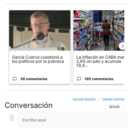
Este listado muestra los artículos con más comentarios en los últim
Un artículo de tendencia con el título "García Cuerva cuestionó 
Un artículo de tendencia con 
García Cuerva cuestionó a
La inflación en CABA marcó
los políticos por la pobreza
2,9% en julio y acumula
19,4...
38 comentarios
195 comentarios
INICIAR SESIÓN
|
CREAR CUENTA
Conversación
SIGA ESTA CO
SEGUIR