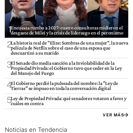
1
Encuesta rumbo a 2027: cuatro consultoras midieron el
desgaste de Milei y la crisis de liderazgo en el peronismo
2
La historia real de "Elize: Sombras de una mujer", la nueva
película de Netflix sobre el caso de una esposa que
descuartizó a su marido
3
El Senado dio media sanción a la Inviolabilidad de la
Propiedad Privada: el Gobierno tuvo que ceder en la Ley
del Manejo del Fuego
4
El Gobierno perdió la pulseada del nombre: la "Ley de
Tierras" se impuso en toda la conversación digital
5
Ley de Propiedad Privada: qué senadores votaron a favor y
cuáles en contra
VER MÁS
Noticias en Tendencia