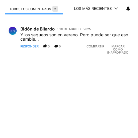
LOS MÁS RECIENTES
TODOS LOS COMENTARIOS
2
Todos los comentarios
Comentario de Bidón de BiIardo.
Bidón de BiIardo
10 DE ABRIL DE 2025
BD
Y los saqueos son en verano. Pero puede ser que eso
cambie...
RESPONDER
0
0
COMPARTIR
MARCAR
COMO
INAPROPIADO