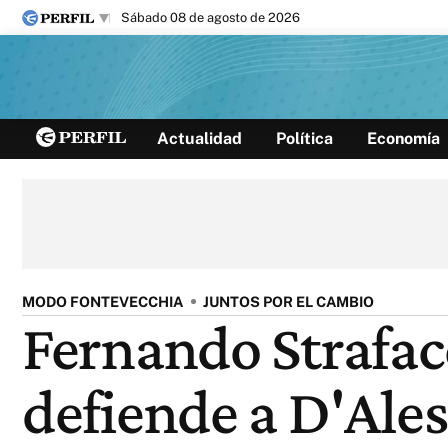
sábado 08 de agosto de 2026
Últimas noticias
Actualidad
Política
Economía
Inicio
Ahora
Opinión
Cultura
Arte
Educación
Videos
Córdoba
Reperfilar
Diario del Juicio
MODO FONTEVECCHIA
JUNTOS POR EL CAMBIO
Fernando Strafac
defiende a D'Ale