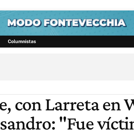
Columnistas
Política
Pymes
Salud
Internacional
Clima
Deportes
Business
Noticias
Caras
e, con Larreta en
ssandro: "Fue víct