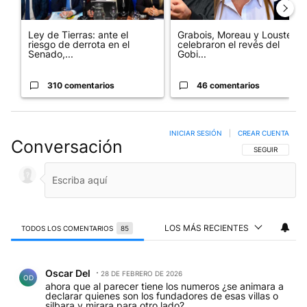
Ley de Tierras: ante el
Grabois, Moreau y Lousteau
riesgo de derrota en el
celebraron el revés del
Senado,...
Gobi...
310 comentarios
46 comentarios
INICIAR SESIÓN
|
CREAR CUENTA
Conversación
SIGA ESTA CO
SEGUIR
LOS MÁS RECIENTES
TODOS LOS COMENTARIOS
85
Todos los comentarios
Comentario de Oscar Del.
Oscar Del
28 DE FEBRERO DE 2026
OD
ahora que al parecer tiene los numeros ¿se animara a
declarar quienes son los fundadores de esas villas o
silbara y mirara para otro lado?