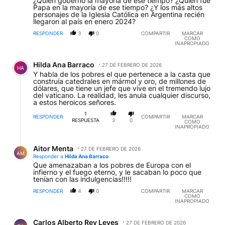
¿Quien gobernó la mayoría de ese tiempo? ¿Quien fue
Papa en la mayoría de ese tiempo? ¿Y los más altos
personajes de la Iglesia Católica en Argentina recién
llegaron al país en enero 2024?
RESPONDER
3
0
COMPARTIR
MARCAR
COMO
INAPROPIADO
Comentario de Hilda Ana Barraco.
Hilda Ana Barraco
27 DE FEBRERO DE 2026
HA
Y habla de los pobres el que pertenece a la casta que
construía catedrales en mármol y oro, de millones de
dólares, que tiene un jefe que vive en el tremendo lujo
del vaticano. La realidad, les anula cualquier discurso,
a estos heroicos señores.
1
RESPONDER
COMPARTIR
MARCAR
RESPUESTA
3
0
COMO
INAPROPIADO
Respuesta de Aitor Menta.
Aitor Menta
27 DE FEBRERO DE 2026
AM
Responder a
Hilda Ana Barraco
Que amenazaban a los pobres de Europa con el
infierno y el fuego eterno, y le sacaban lo poco que
tenían con las indulgencias!!!!!
RESPONDER
4
0
COMPARTIR
MARCAR
COMO
INAPROPIADO
Comentario de Carlos Alberto Rey Leyes.
Carlos Alberto Rey Leyes
27 DE FEBRERO DE 2026