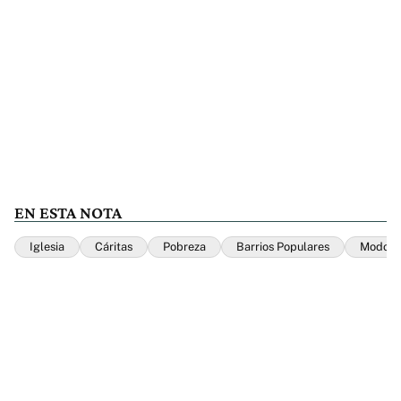
EN ESTA NOTA
Iglesia
Cáritas
Pobreza
Barrios Populares
Modo F