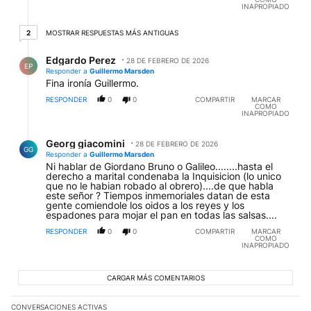
INAPROPIADO
2 respuestas más antiguas
2
MOSTRAR RESPUESTAS MÁS ANTIGUAS
Respuesta de Edgardo Perez.
Edgardo Perez
28 DE FEBRERO DE 2026
EP
Responder a
Guillermo Marsden
Fina ironía Guillermo.
RESPONDER
0
0
COMPARTIR
MARCAR
COMO
INAPROPIADO
Respuesta de Georg giacomini.
Georg giacomini
28 DE FEBRERO DE 2026
GG
Responder a
Guillermo Marsden
Ni hablar de Giordano Bruno o Galileo........hasta el
derecho a marital condenaba la Inquisicion (lo unico
que no le habian robado al obrero)....de que habla
este señor ? Tiempos inmemoriales datan de esta
gente comiendole los oidos a los reyes y los
espadones para mojar el pan en todas las salsas....
RESPONDER
0
0
COMPARTIR
MARCAR
COMO
INAPROPIADO
CARGAR MÁS COMENTARIOS
CONVERSACIONES ACTIVAS