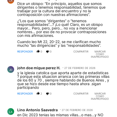
CA
Dice un obispo: “En principio, aquellos que somos
dirigentes o tenemos responsabilidad, tenemos que
trabajar por la cultura del encuentro y no la
contraposición con nuestras afirmaciones”.
¿“Los que somos “dirigentes” o “tenemos
responsabilidades”…? ¡Lo qué! Claro, es un obispo
mayor… Pero, pero, pero… no voy a mencionar
nombres… por eso de no provocar contraposiciones
con mis afirmaciones.
Cuando leo Mt 22, 20-22, se me clarifican mucho
mucho “las dirigencias” y las “responsabilidades”.
RESPONDER
0
0
COMPARTIR
MARCAR
COMO
INAPROPIADO
Comentario de john doe migue perez H..
john doe migue perez H.
27 DE FEBRERO DE 2026
JD
y la iglesia catolica que aporta aparte de estadisticas
? porque esta situacion arranca con las primeras villas
de los 60 y 70 , siempre hablando de Buenos Aires , y
que se hizo desde ese tiempo hasta ahora .sigan
participando
RESPONDER
2
0
COMPARTIR
MARCAR
COMO
INAPROPIADO
Comentario de Lino Antonio Saavedra.
Lino Antonio Saavedra
27 DE FEBRERO DE 2026
LA
en Dic 2023 tenias las mismas villas...o mas...y NO