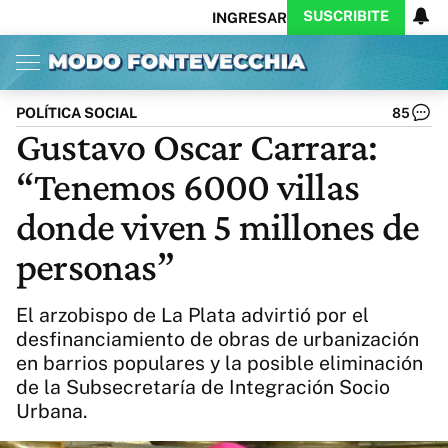
SUSCRIBITE
INGRESAR
Inicio
Ahora
Opinión
Actualidad
Política
Economía
Columnistas
Política
Pymes
Salud
POLÍTICA SOCIAL
85
Ciencia
Protagonistas
Tecnología
Gustavo Oscar Carrara:
Cultura
Arte
Educación
“Tenemos 6000 villas
Internacional
Clima
Deportes
CARAS
Exitoina
Turismo
donde viven 5 millones de
Videos
Córdoba
Reperfilar
personas”
Business
Noticias
Caras
Exitoina
Gaming
Vivo
El arzobispo de La Plata advirtió por el
Diario del Juicio
desfinanciamiento de obras de urbanización
en barrios populares y la posible eliminación
de la Subsecretaría de Integración Socio
Urbana.