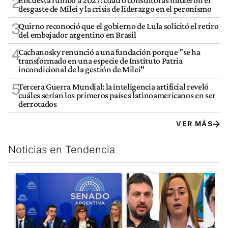
2
Encuesta rumbo a 2027: cuatro consultoras midieron el
desgaste de Milei y la crisis de liderazgo en el peronismo
3
Quirno reconoció que el gobierno de Lula solicitó el retiro
del embajador argentino en Brasil
4
Cachanosky renunció a una fundación porque "se ha
transformado en una especie de Instituto Patria
incondicional de la gestión de Milei"
5
Tercera Guerra Mundial: la inteligencia artificial reveló
cuáles serían los primeros países latinoamericanos en ser
derrotados
VER MÁS
Noticias en Tendencia
Este listado muestra los artículos con más comentarios en los últim
Un artículo de tendencia con el título "Ley de Tierras: ante el 
Un artículo de tendencia con e