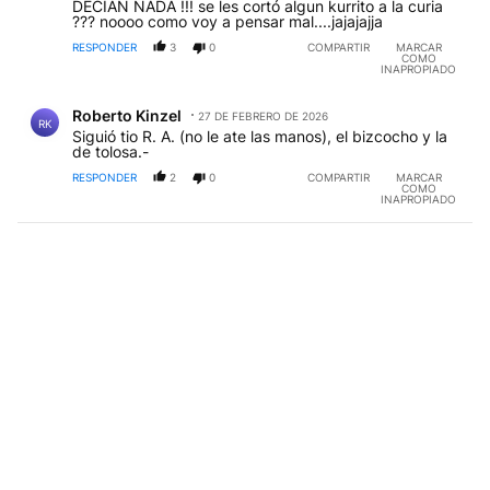
DECIAN NADA !!! se les cortó algun kurrito a la curia
??? noooo como voy a pensar mal....jajajajja
RESPONDER
3
0
COMPARTIR
MARCAR
COMO
INAPROPIADO
Comentario de Roberto Kinzel.
Roberto Kinzel
27 DE FEBRERO DE 2026
RK
Siguió tio R. A. (no le ate las manos), el bizcocho y la
de tolosa.-
RESPONDER
2
0
COMPARTIR
MARCAR
COMO
INAPROPIADO