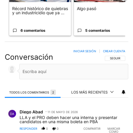
Récord histórico de quiebras
Algo pasó
y un industricidio que ya ...
6 comentarios
5 comentarios
INICIAR SESIÓN
|
CREAR CUENTA
Conversación
SIGA ESTA CO
SEGUIR
LOS MÁS RECIENTES
TODOS LOS COMENTARIOS
2
Todos los comentarios
Comentario de Diego Abad.
Diego Abad
11 DE MAYO DE 2026
DA
LLA y el PRO deben hacer una interna y presentar
candidatos en una misma boleta en PBA
RESPONDER
0
0
COMPARTIR
MARCAR
COMO