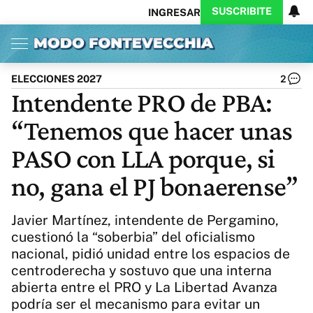
SUSCRIBITE
INGRESAR
Inicio
Ahora
Opinión
Actualidad
Política
Economía
Columnistas
Política
Pymes
Salud
ELECCIONES 2027
2
Ciencia
Protagonistas
Tecnología
Intendente PRO de PBA:
Cultura
Arte
Educación
“Tenemos que hacer unas
Internacional
Clima
Deportes
CARAS
Exitoina
Turismo
PASO con LLA porque, si
Videos
Córdoba
Reperfilar
no, gana el PJ bonaerense”
Business
Noticias
Caras
Exitoina
Gaming
Vivo
Javier Martínez, intendente de Pergamino,
Diario del Juicio
cuestionó la “soberbia” del oficialismo
nacional, pidió unidad entre los espacios de
centroderecha y sostuvo que una interna
abierta entre el PRO y La Libertad Avanza
podría ser el mecanismo para evitar un