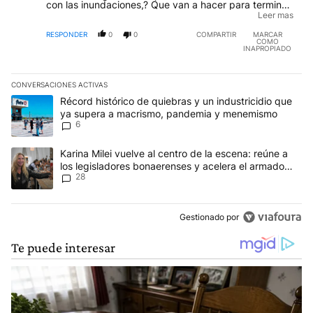
con las inundaciones,? Que van a hacer para terminar
con la inseguridad y la droga? Que van a hacer con
Leer mas
los sin techo y con las villas?
RESPONDER
0
0
COMPARTIR
MARCAR
COMO
INAPROPIADO
CONVERSACIONES ACTIVAS
Este listado muestra los artículos con más comentarios en los últim
Un artículo de tendencia con el título "Récord histórico de quie
Récord histórico de quiebras y un industricidio que
ya supera a macrismo, pandemia y menemismo
6
Un artículo de tendencia con el título "Karina Milei vuelve al cen
Karina Milei vuelve al centro de la escena: reúne a
los legisladores bonaerenses y acelera el armado
28
para 2027
Gestionado por