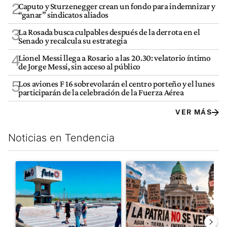
2
Caputo y Sturzenegger crean un fondo para indemnizar y
“ganar” sindicatos aliados
3
La Rosada busca culpables después de la derrota en el
Senado y recalcula su estrategia
4
Lionel Messi llega a Rosario a las 20.30: velatorio íntimo
de Jorge Messi, sin acceso al público
5
Los aviones F 16 sobrevolarán el centro porteño y el lunes
participarán de la celebración de la Fuerza Aérea
VER MÁS
Noticias en Tendencia
Este listado muestra los artículos con más comentarios en los últim
Un artículo de tendencia con el título "Récord histórico de qu
Un artículo de tendencia con e