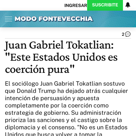
SUSCRIBITE
INGRESAR
Inicio
Ahora
Opinión
Actualidad
Política
Economía
Columnistas
Política
Pymes
Salud
2
Ciencia
Protagonistas
Tecnología
Juan Gabriel Tokatlian:
Cultura
Arte
Educación
"Este Estados Unidos es
Internacional
Clima
Deportes
CARAS
Exitoina
Turismo
coerción pura"
Videos
Córdoba
Reperfilar
Business
Noticias
Caras
El sociólogo Juan Gabriel Tokatlian sostuvo
Exitoina
Gaming
Vivo
que Donald Trump ha dejado atrás cualquier
intención de persuasión y apuesta
Diario del Juicio
completamente por la coerción como
estrategia de gobierno. Su administración
prioriza las sanciones y el castigo sobre la
diplomacia y el consenso. "No es un Estados
Unidos que busca volver a tomar la