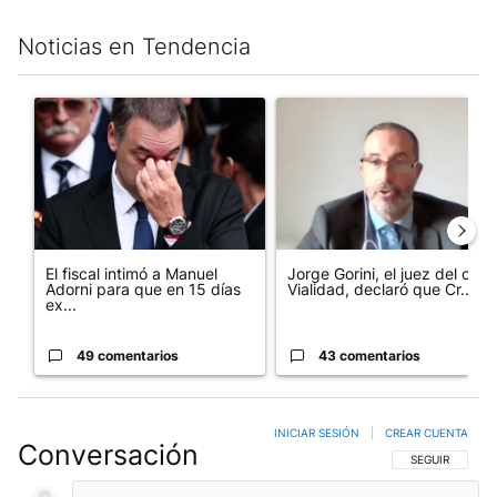
Noticias en Tendencia
Este listado muestra los artículos con más comentarios en los últim
Un artículo de tendencia con el título "El fiscal intimó a Manue
Un artículo de tendencia con e
El fiscal intimó a Manuel
Jorge Gorini, el juez del caso
Adorni para que en 15 días
Vialidad, declaró que Cr...
ex...
49 comentarios
43 comentarios
INICIAR SESIÓN
|
CREAR CUENTA
Conversación
SIGA ESTA CO
SEGUIR