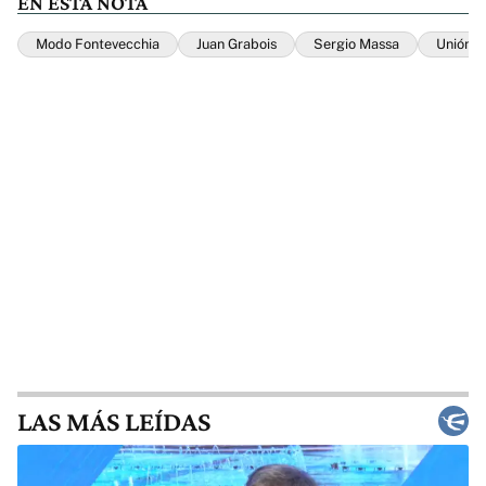
EN ESTA NOTA
Modo Fontevecchia
Juan Grabois
Sergio Massa
Unión P
LAS MÁS LEÍDAS