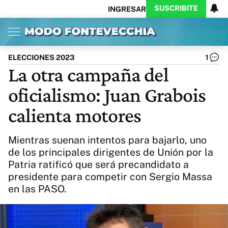
SUSCRIBITE
INGRESAR
Inicio
Ahora
Opinión
Actualidad
Política
Economía
Columnistas
Política
Pymes
Salud
ELECCIONES 2023
1
Ciencia
Protagonistas
Tecnología
La otra campaña del
Cultura
Arte
Educación
oficialismo: Juan Grabois
Internacional
Clima
Deportes
CARAS
Exitoina
Turismo
calienta motores
Videos
Córdoba
Reperfilar
Business
Noticias
Caras
Mientras suenan intentos para bajarlo, uno
Exitoina
Gaming
Vivo
de los principales dirigentes de Unión por la
Patria ratificó que será precandidato a
Diario del Juicio
presidente para competir con Sergio Massa
en las PASO.