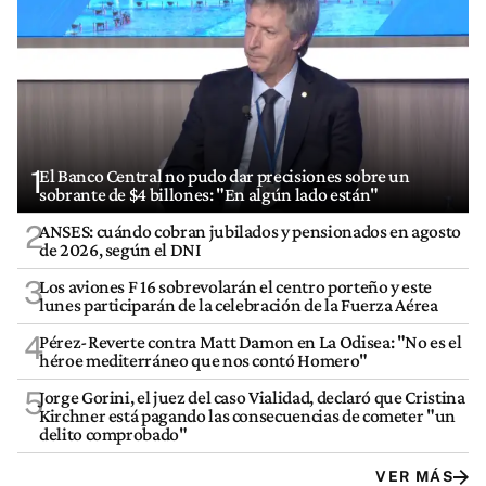
1
El Banco Central no pudo dar precisiones sobre un
sobrante de $4 billones: "En algún lado están"
2
ANSES: cuándo cobran jubilados y pensionados en agosto
de 2026, según el DNI
3
Los aviones F 16 sobrevolarán el centro porteño y este
lunes participarán de la celebración de la Fuerza Aérea
4
Pérez-Reverte contra Matt Damon en La Odisea: "No es el
héroe mediterráneo que nos contó Homero"
5
Jorge Gorini, el juez del caso Vialidad, declaró que Cristina
Kirchner está pagando las consecuencias de cometer "un
delito comprobado"
VER MÁS