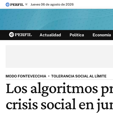
jueves 06 de agosto de 2026
Últimas noticias
Actualidad
Política
Economía
Inicio
Ahora
Opinión
Cultura
Arte
Educación
Videos
Córdoba
Reperfilar
Diario del Juicio
MODO FONTEVECCHIA
TOLERANCIA SOCIAL AL LÍMITE
Los algoritmos p
crisis social en ju