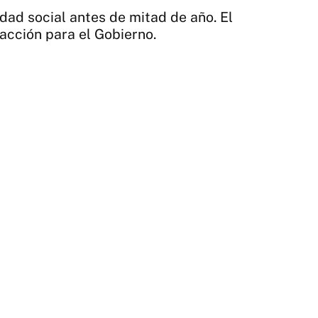
Re
idad social antes de mitad de año. El
Dig
acción para el Gobierno.