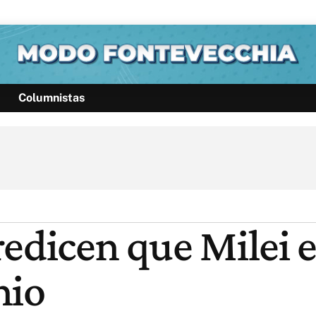
Columnistas
Política
Pymes
Salud
Internacional
Clima
Deportes
Business
Noticias
Caras
redicen que Milei 
nio