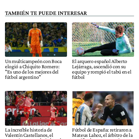
TAMBIÉN TE PUEDE INTERESAR
Un multicampeón con Boca
El arquero español Alberto
elogió a Chiquito Romero:
Lejárraga, ascendió con su
"Es uno de los mejores del
equipo y rompió el tabú en el
fútbol argentino"
fútbol
La increíble historia de
Fútbol de España: retiraron a
Valentín Castellanos, el
Mateus Lahoz, el árbitro de la