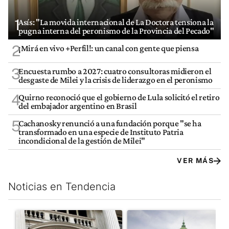
1
Asís: "La movida internacional de La Doctora tensiona la
pugna interna del peronismo de la Provincia del Pecado"
2
¡Mirá en vivo +Perfil!: un canal con gente que piensa
3
Encuesta rumbo a 2027: cuatro consultoras midieron el
desgaste de Milei y la crisis de liderazgo en el peronismo
4
Quirno reconoció que el gobierno de Lula solicitó el retiro
del embajador argentino en Brasil
5
Cachanosky renunció a una fundación porque "se ha
transformado en una especie de Instituto Patria
incondicional de la gestión de Milei"
VER MÁS
Noticias en Tendencia
Este listado muestra los artículos con más comentarios en los últim
Un artículo de tendencia con el título "Las reservas del Banco 
Un artículo de tendencia con e