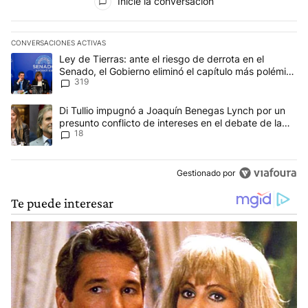
Inicie la conversación
CONVERSACIONES ACTIVAS
Este listado muestra los artículos con más comentarios en los últim
Un artículo de tendencia con el título "Ley de Tierras: ante el ri
Ley de Tierras: ante el riesgo de derrota en el
Senado, el Gobierno eliminó el capítulo más polémico
319
del proyecto
Un artículo de tendencia con el título "Di Tullio impugnó a Joaqu
Di Tullio impugnó a Joaquín Benegas Lynch por un
presunto conflicto de intereses en el debate de la
18
Ley de Tierras
Gestionado por