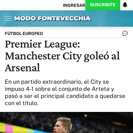
SUSCRIBITE
INGRESAR
Inicio
Ahora
Opinión
Actualidad
Política
Economía
Columnistas
Política
Pymes
Salud
FÚTBOL EUROPEO
Ciencia
Protagonistas
Tecnología
Premier League:
Cultura
Arte
Educación
Manchester City goleó al
Internacional
Clima
Deportes
CARAS
Exitoina
Turismo
Arsenal
Videos
Córdoba
Reperfilar
Business
Noticias
Caras
En un partido extraordinario, el City se
Exitoina
Gaming
Vivo
impuso 4-1 sobre el conjunto de Arteta y
pasó a ser el principal candidato a quedarse
Diario del Juicio
con el título.