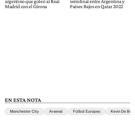
argentino que goleó al Real
semifinal entre Argentina y
Madrid con el Girona
Países Bajos en Qatar 2022
EN ESTA NOTA
Manchester City
Arsenal
Fútbol Europeo
Kevin De Bru