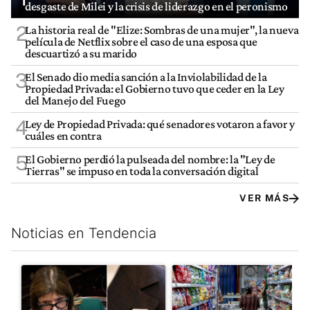
desgaste de Milei y la crisis de liderazgo en el peronismo
2
La historia real de "Elize: Sombras de una mujer", la nueva
película de Netflix sobre el caso de una esposa que
descuartizó a su marido
3
El Senado dio media sanción a la Inviolabilidad de la
Propiedad Privada: el Gobierno tuvo que ceder en la Ley
del Manejo del Fuego
4
Ley de Propiedad Privada: qué senadores votaron a favor y
cuáles en contra
5
El Gobierno perdió la pulseada del nombre: la "Ley de
Tierras" se impuso en toda la conversación digital
VER MÁS
Noticias en Tendencia
Este listado muestra los artículos con más comentarios en los últim
Un artículo de tendencia con el título ""¿Por qué 'nonoslodieron
Un artículo de tendencia con 