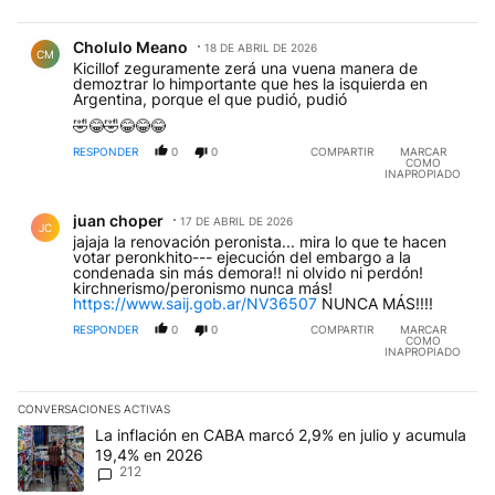
Comentario de Cholulo Meano.
Cholulo Meano
18 DE ABRIL DE 2026
CM
Kicillof zeguramente zerá una vuena manera de
demoztrar lo himportante que hes la isquierda en
Argentina, porque el que pudió, pudió
🤣😂🤣😂😂😂
RESPONDER
0
0
COMPARTIR
MARCAR
COMO
INAPROPIADO
Comentario de juan choper.
juan choper
17 DE ABRIL DE 2026
JC
jajaja la renovación peronista... mira lo que te hacen
votar peronkhito--- ejecución del embargo a la
condenada sin más demora!! ni olvido ni perdón!
kirchnerismo/peronismo nunca más!
https://www.saij.gob.ar/NV36507
NUNCA MÁS!!!!
RESPONDER
0
0
COMPARTIR
MARCAR
COMO
INAPROPIADO
CONVERSACIONES ACTIVAS
Este listado muestra los artículos con más comentarios en los últim
Un artículo de tendencia con el título "La inflación en CABA marc
La inflación en CABA marcó 2,9% en julio y acumula
19,4% en 2026
212