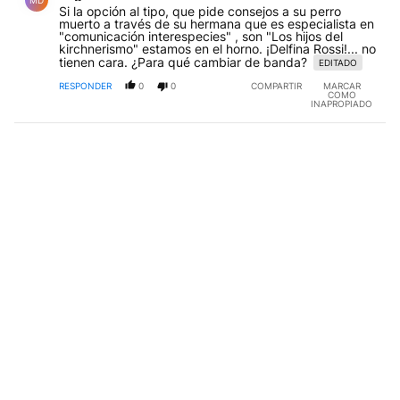
MD
Si la opción al tipo, que pide consejos a su perro
muerto a través de su hermana que es especialista en
"comunicación interespecies" , son "Los hijos del
kirchnerismo" estamos en el horno. ¡Delfina Rossi!... no
tienen cara. ¿Para qué cambiar de banda?
EDITADO
RESPONDER
0
0
COMPARTIR
MARCAR
COMO
INAPROPIADO