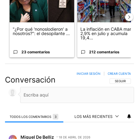
"¿Por qué 'nonoslodieron' a
La inflación en CABA marcó
nosotros?": el desopilante ...
2,9% en julio y acumula
19,4...
23 comentarios
212 comentarios
INICIAR SESIÓN
|
CREAR CUENTA
Conversación
SIGA ESTA CO
SEGUIR
LOS MÁS RECIENTES
TODOS LOS COMENTARIOS
3
Todos los comentarios
Comentario de Miguel De Belliz.
Miguel De Belliz
18 DE ABRIL DE 2026