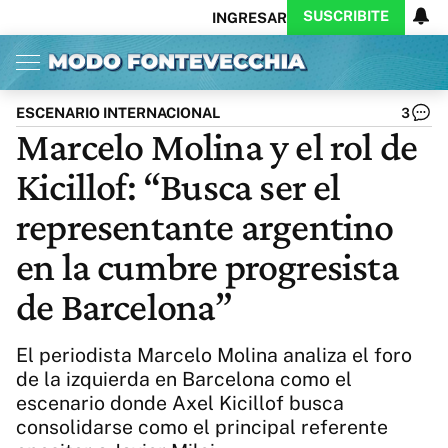
SUSCRIBITE
INGRESAR
Inicio
Ahora
Opinión
Actualidad
Política
Economía
Columnistas
Política
Pymes
Salud
ESCENARIO INTERNACIONAL
3
Ciencia
Protagonistas
Tecnología
Marcelo Molina y el rol de
Cultura
Arte
Educación
Kicillof: “Busca ser el
Internacional
Clima
Deportes
CARAS
Exitoina
Turismo
representante argentino
Videos
Córdoba
Reperfilar
en la cumbre progresista
Business
Noticias
Caras
de Barcelona”
Exitoina
Gaming
Vivo
Diario del Juicio
El periodista Marcelo Molina analiza el foro
de la izquierda en Barcelona como el
escenario donde Axel Kicillof busca
consolidarse como el principal referente