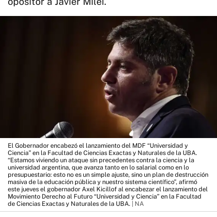
opositor a Javier Milei.
El Gobernador encabezó el lanzamiento del MDF “Universidad y
Ciencia” en la Facultad de Ciencias Exactas y Naturales de la UBA.
“Estamos viviendo un ataque sin precedentes contra la ciencia y la
universidad argentina, que avanza tanto en lo salarial como en lo
presupuestario: esto no es un simple ajuste, sino un plan de destrucción
masiva de la educación pública y nuestro sistema científico”, afirmó
este jueves el gobernador Axel Kicillof al encabezar el lanzamiento del
Movimiento Derecho al Futuro “Universidad y Ciencia” en la Facultad
de Ciencias Exactas y Naturales de la UBA.
| NA