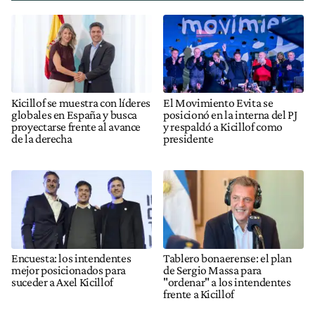
Kicillof se muestra con líderes
El Movimiento Evita se
globales en España y busca
posicionó en la interna del PJ
proyectarse frente al avance
y respaldó a Kicillof como
de la derecha
presidente
Encuesta: los intendentes
Tablero bonaerense: el plan
mejor posicionados para
de Sergio Massa para
suceder a Axel Kicillof
"ordenar" a los intendentes
frente a Kicillof