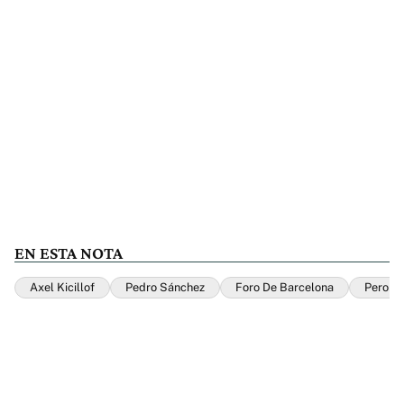
EN ESTA NOTA
Axel Kicillof
Pedro Sánchez
Foro De Barcelona
Peroni