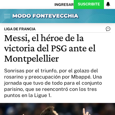
SUSCRIBITE
INGRESAR
Inicio
Ahora
Opinión
Actualidad
Política
Economía
Columnistas
Política
Pymes
Salud
LIGA DE FRANCIA
Ciencia
Protagonistas
Tecnología
Messi, el héroe de la
Cultura
Arte
Educación
victoria del PSG ante el
Internacional
Clima
Deportes
CARAS
Exitoina
Turismo
Montpelellier
Videos
Córdoba
Reperfilar
Business
Noticias
Caras
Sonrisas por el triunfo, por el golazo del
Exitoina
Gaming
Vivo
rosarino y preocupación por Mbappé. Una
jornada que tuvo de todo para el conjunto
Diario del Juicio
parisino, que se reencontró con los tres
puntos en la Ligue 1.