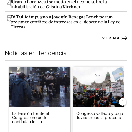
4
Ricardo Lorenzetti se metió en el debate sobre la
inhabilitación de Cristina Kirchner
5
Di Tullio impugnó a Joaquín Benegas Lynch por un
presunto conflicto de intereses en el debate de la Ley de
Tierras
VER MÁS
Noticias en Tendencia
Este listado muestra los artículos con más comentarios en los últim
Un artículo de tendencia con el título "La tensión frente al Con
Un artículo de tendencia con e
La tensión frente al
Congreso vallado y bajo la
Congreso no cede:
lluvia: crece la protesta mi...
continúan los in...