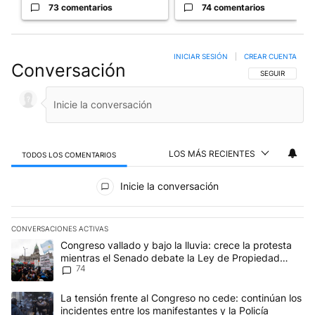
73 comentarios
74 comentarios
INICIAR SESIÓN
|
CREAR CUENTA
Conversación
SIGA ESTA CO
SEGUIR
LOS MÁS RECIENTES
TODOS LOS COMENTARIOS
Todos los comentarios
Inicie la conversación
CONVERSACIONES ACTIVAS
Este listado muestra los artículos con más comentarios en los últim
Un artículo de tendencia con el título "Congreso vallado y bajo la
Congreso vallado y bajo la lluvia: crece la protesta
mientras el Senado debate la Ley de Propiedad
74
Privada
Un artículo de tendencia con el título "La tensión frente al Congre
La tensión frente al Congreso no cede: continúan los
incidentes entre los manifestantes y la Policía