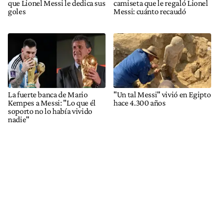
que Lionel Messi le dedica sus
camiseta que le regaló Lionel
goles
Messi: cuánto recaudó
La fuerte banca de Mario
"Un tal Messi" vivió en Egipto
Kempes a Messi: "Lo que él
hace 4.300 años
soporto no lo había vivido
nadie"