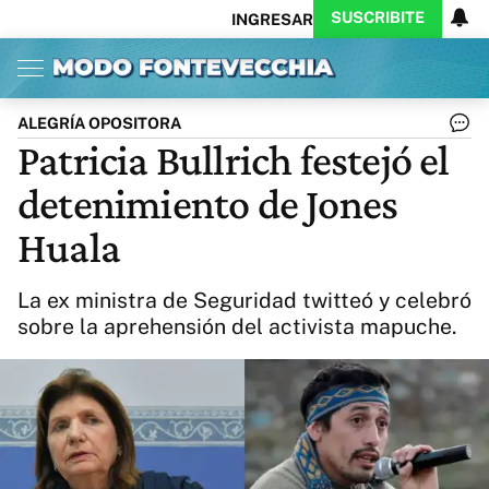
SUSCRIBITE
INGRESAR
Inicio
Ahora
Opinión
Actualidad
Política
Economía
Columnistas
Política
Pymes
Salud
ALEGRÍA OPOSITORA
Ciencia
Protagonistas
Tecnología
Patricia Bullrich festejó el
Cultura
Arte
Educación
detenimiento de Jones
Internacional
Clima
Deportes
CARAS
Exitoina
Turismo
Huala
Videos
Córdoba
Reperfilar
Business
Noticias
Caras
La ex ministra de Seguridad twitteó y celebró
Exitoina
Gaming
Vivo
sobre la aprehensión del activista mapuche.
Diario del Juicio