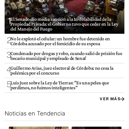
1
El Senado dio media sanción a la Inviolabilidad de la
Propiedad Privada: el Gobierno tuvo que ceder en la Ley
del Manejo del Fuego
2
No le explotó el celular: un hombre fue detenido en
Córdoba acusado por el femicidio de su esposa
3
Condenado por drogas y robo, cuando salió de prisión fue
becario municipal y empleado de Senaf
4
Guillermo Arias, juez electoral de Córdoba: no cesa la
polémica por el concurso
5
Luis Juez sobre la Ley de Tierras: "Es una pelea que
perdimos, no fuimos inteligentes"
VER MÁS
Noticias en Tendencia
Este listado muestra los artículos con más comentarios en los últim
Un artículo de tendencia con el título "El Senado dio media san
Un artículo de tendencia con el