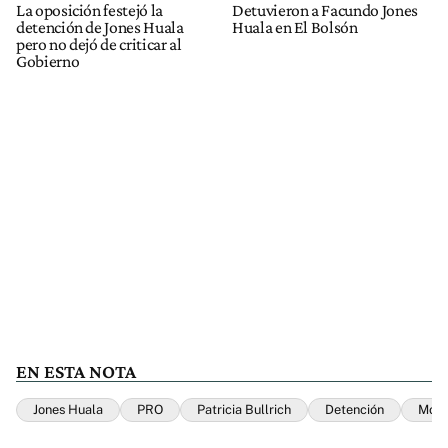
La oposición festejó la
Detuvieron a Facundo Jones
detención de Jones Huala
Huala en El Bolsón
pero no dejó de criticar al
Gobierno
EN ESTA NOTA
Jones Huala
PRO
Patricia Bullrich
Detención
Modo