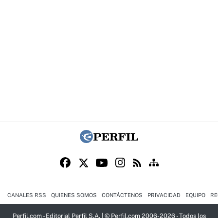
CANALES RSS
QUIENES SOMOS
CONTÁCTENOS
PRIVACIDAD
EQUIPO
RE
Perfil.com - Editorial Perfil S.A.
| © Perfil.com 2006-2026 - Todos los