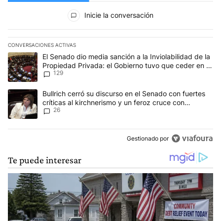
Todos los comentarios
Inicie la conversación
CONVERSACIONES ACTIVAS
Este listado muestra los artículos con más comentarios en los últim
Un artículo de tendencia con el título "El Senado dio media sanci
El Senado dio media sanción a la Inviolabilidad de la
Propiedad Privada: el Gobierno tuvo que ceder en la
129
Ley del Manejo del Fuego
Un artículo de tendencia con el título "Bullrich cerró su discurso e
Bullrich cerró su discurso en el Senado con fuertes
críticas al kirchnerismo y un feroz cruce con
26
Capitanich al que le gritó “¡cállate!”
Gestionado por