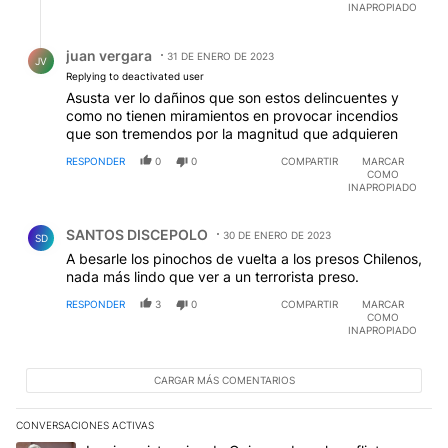
INAPROPIADO
Respuesta de juan vergara.
juan vergara
31 DE ENERO DE 2023
JV
Replying to deactivated user
Asusta ver lo dañinos que son estos delincuentes y
como no tienen miramientos en provocar incendios
que son tremendos por la magnitud que adquieren
RESPONDER
0
0
COMPARTIR
MARCAR
COMO
INAPROPIADO
Comentario de SANTOS DISCEPOLO.
SANTOS DISCEPOLO
30 DE ENERO DE 2023
SD
A besarle los pinochos de vuelta a los presos Chilenos,
nada más lindo que ver a un terrorista preso.
RESPONDER
3
0
COMPARTIR
MARCAR
COMO
INAPROPIADO
CARGAR MÁS COMENTARIOS
CONVERSACIONES ACTIVAS
Este listado muestra los artículos con más comentarios en los últim