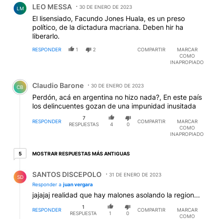
LEO MESSA
30 DE ENERO DE 2023
LM
El lisensiado, Facundo Jones Huala, es un preso
político, de la dictadura macriana. Deben hir ha
liberarlo.
RESPONDER
1
2
COMPARTIR
MARCAR
COMO
INAPROPIADO
Comentario de Claudio Barone.
Claudio Barone
30 DE ENERO DE 2023
CB
Perdón, acá en argentina no hizo nada?, En este país
los delincuentes gozan de una impunidad inusitada
7
RESPONDER
COMPARTIR
MARCAR
RESPUESTAS
4
0
COMO
INAPROPIADO
5 respuestas más antiguas
MOSTRAR RESPUESTAS MÁS ANTIGUAS
5
Respuesta de SANTOS DISCEPOLO.
SANTOS DISCEPOLO
31 DE ENERO DE 2023
SD
Responder a
juan vergara
jajajaj realidad que hay malones asolando la region...
1
RESPONDER
COMPARTIR
MARCAR
RESPUESTA
1
0
COMO