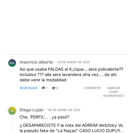
Comentario de mauricio alberto.
mauricio alberto
30 DE ENERO DE 2023
MA
Asi que usaba FALDAS el K,cique....sera polivalente??
inclusivo ??? alla sera lavandera otra vez.....de ahi
debe venir la modalidad
RESPONDER
1
0
COMPARTIR
MARCAR
COMO
INAPROPIADO
Comentario de Diego Luján.
Diego Luján
30 DE ENERO DE 2023
DL
Che, 'PERFIL'. . . ¿q pasó?
¡¡ DESAPARECISTE !! la nota del ADREIM Verbitzky Vs.
la pseudo fake de "La Naçao" CASO LUCIO DUPUY. .