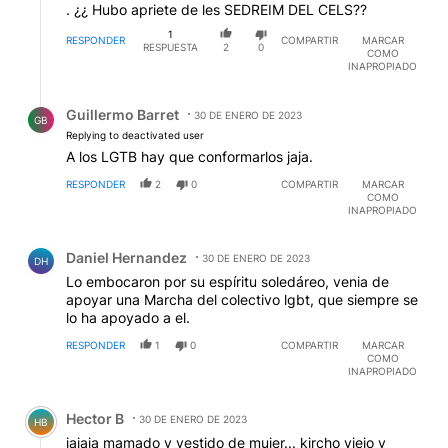
. ¿¿ Hubo apriete de les SEDREIM DEL CELS??
1
RESPONDER
COMPARTIR
MARCAR
RESPUESTA
2
0
COMO
INAPROPIADO
Respuesta de Guillermo Barret.
Guillermo Barret
30 DE ENERO DE 2023
GB
Replying to deactivated user
A los LGTB hay que conformarlos jaja.
RESPONDER
2
0
COMPARTIR
MARCAR
COMO
INAPROPIADO
Comentario de Daniel Hernandez.
Daniel Hernandez
30 DE ENERO DE 2023
DH
Lo embocaron por su espíritu soledáreo, venia de
apoyar una Marcha del colectivo lgbt, que siempre se
lo ha apoyado a el.
RESPONDER
1
0
COMPARTIR
MARCAR
COMO
INAPROPIADO
Comentario de Hector B.
Hector B
30 DE ENERO DE 2023
HB
jajaja mamado y vestido de mujer... kircho viejo y