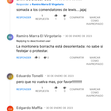
SD
Responder a
Ramiro Marra El Virgotario
somada a los comendatores de lewis....jajaj
1
RESPONDER
COMPARTIR
MARCAR
RESPUESTA
1
0
COMO
INAPROPIADO
Respuesta de Ramiro Marra El Virgotario.
Ramiro Marra El Virgotario
30 DE ENERO DE 2023
RM
Replying to deactivated user
La montonera borracha está desorientada: no sabe si
festejar o protestar.
RESPONDER
0
0
COMPARTIR
MARCAR
COMO
INAPROPIADO
Comentario de Eduardo Tonelli.
Eduardo Tonelli
30 DE ENERO DE 2023
ET
pero que no vuelva mas, por favor!!!!!!!!!!
1
RESPONDER
COMPARTIR
MARCAR
RESPUESTA
1
0
COMO
INAPROPIADO
Respuesta de Edgardo Maffía.
Edgardo Maffía
30 DE ENERO DE 2023
EM