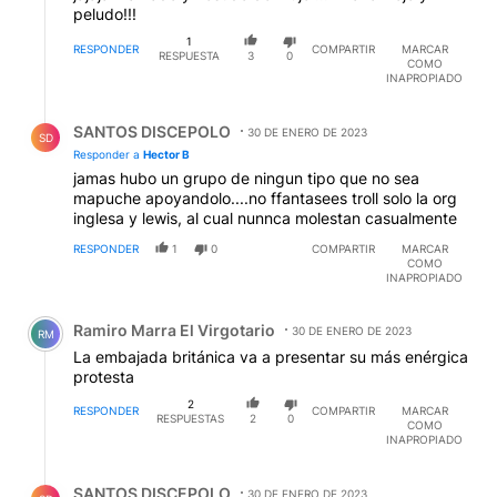
peludo!!!
1
RESPONDER
COMPARTIR
MARCAR
RESPUESTA
3
0
COMO
INAPROPIADO
Respuesta de SANTOS DISCEPOLO.
SANTOS DISCEPOLO
30 DE ENERO DE 2023
SD
Responder a
Hector B
jamas hubo un grupo de ningun tipo que no sea
mapuche apoyandolo....no ffantasees troll solo la org
inglesa y lewis, al cual nunnca molestan casualmente
RESPONDER
1
0
COMPARTIR
MARCAR
COMO
INAPROPIADO
Comentario de Ramiro Marra El Virgotario.
Ramiro Marra El Virgotario
30 DE ENERO DE 2023
RM
La embajada británica va a presentar su más enérgica
protesta
2
RESPONDER
COMPARTIR
MARCAR
RESPUESTAS
2
0
COMO
INAPROPIADO
Respuesta de SANTOS DISCEPOLO.
SANTOS DISCEPOLO
30 DE ENERO DE 2023