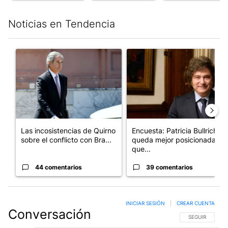
Noticias en Tendencia
Este listado muestra los artículos con más comentarios en los últim
Un artículo de tendencia con el título "Las incosistencias de Qu
Un artículo de tendencia con e
Las incosistencias de Quirno
Encuesta: Patricia Bullrich
sobre el conflicto con Bra...
queda mejor posicionada
que...
44 comentarios
39 comentarios
INICIAR SESIÓN
|
CREAR CUENTA
Conversación
SIGA ESTA CO
SEGUIR