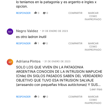
lo teniamos en la patagonia y es argento e ingles x
opcion.
RESPONDER
0
0
COMPARTIR
MARCAR
COMO
INAPROPIADO
Comentario de Negro Valdez.
Negro Valdez
31 DE ENERO DE 2023
NV
es otro ladron inutil
RESPONDER
1
0
COMPARTIR
MARCAR
COMO
INAPROPIADO
Comentario de Adriana Pintos.
Adriana Pintos
31 DE ENERO DE 2023
AP
SOLO LOS QUE VIVEN EN LA PATAGONIA
ARGENTINA CONOCEN DE LA INTRUSION MAPUCHE
(Chile) EN SIGLOS PASADOS SABEN DEL VERDADERO
OBJETIVO QUE TUVO ESA INTRUSION SALVAJE
(arrasando con pequeñas tribus autóctonas) Y SUS
APOYOS $$ &&& LA HISTORIA ESTA ESCRITA (hay
Leer mas
archivos que lo confirman) EL PROBLEMA ES LA
RESPONDER
0
0
COMPARTIR
MARCAR
SUPINA IGNORANCIA FUNCIONAL DE CIERTOS
COMO
POLITICOS QUE HOY USAN COMO CAUSA
INAPROPIADO
NACIONAL LO QUE JAMAS FUE NACIONAL SOLO