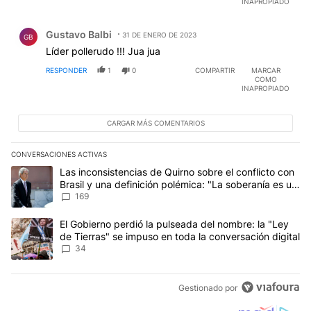
INAPROPIADO
Comentario de Gustavo Balbi.
Gustavo Balbi
31 DE ENERO DE 2023
GB
Líder pollerudo !!! Jua jua
RESPONDER
1
0
COMPARTIR
MARCAR
COMO
INAPROPIADO
CARGAR MÁS COMENTARIOS
CONVERSACIONES ACTIVAS
Este listado muestra los artículos con más comentarios en los últim
Un artículo de tendencia con el título "Las inconsistencias de Qui
Las inconsistencias de Quirno sobre el conflicto con
Brasil y una definición polémica: "La soberanía es un
concepto antiguo"
169
Un artículo de tendencia con el título "El Gobierno perdió la puls
El Gobierno perdió la pulseada del nombre: la "Ley
de Tierras" se impuso en toda la conversación digital
34
Gestionado por