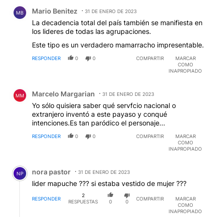
Comentario de Mario Benitez.
POR MOTIVOS $$$$
Mario Benitez
31 DE ENERO DE 2023
MB
La decadencia total del país también se manifiesta en
los lideres de todas las agrupaciones.
Este tipo es un verdadero mamarracho impresentable.
RESPONDER
0
0
COMPARTIR
MARCAR
COMO
INAPROPIADO
Comentario de Marcelo Margarian.
Marcelo Margarian
31 DE ENERO DE 2023
MM
Yo sólo quisiera saber qué servfcio nacional o
extranjero inventó a este payaso y conqué
intenciones.Es tan paródico el personaje...
RESPONDER
0
0
COMPARTIR
MARCAR
COMO
INAPROPIADO
Comentario de nora pastor.
nora pastor
31 DE ENERO DE 2023
NP
lider mapuche ??? si estaba vestido de mujer ???
2
RESPONDER
COMPARTIR
MARCAR
RESPUESTAS
0
0
COMO
INAPROPIADO