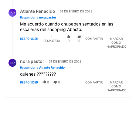
Respuesta de Atlante Renacido.
Atlante Renacido
31 DE ENERO DE 2023
AR
Responder a
nora pastor
Me acuerdo cuando chupaban sentados en las
escaleras del shopping Abasto.
1
RESPONDER
COMPARTIR
MARCAR
RESPUESTA
0
0
COMO
INAPROPIADO
Respuesta de nora pastor.
nora pastor
31 DE ENERO DE 2023
NP
Responder a
Atlante Renacido
quienes ?????????
RESPONDER
0
0
COMPARTIR
MARCAR
COMO
INAPROPIADO