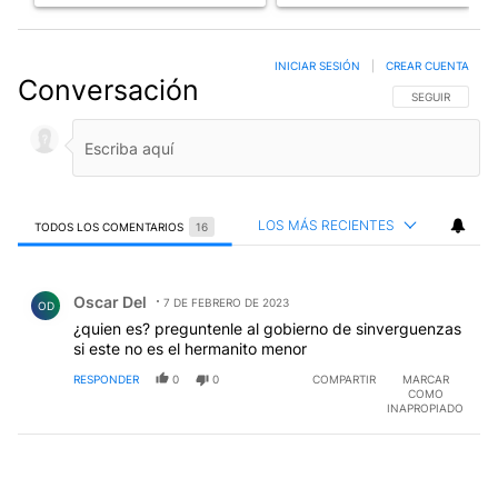
INICIAR SESIÓN
|
CREAR CUENTA
Conversación
SIGA ESTA CO
SEGUIR
LOS MÁS RECIENTES
TODOS LOS COMENTARIOS
16
Todos los comentarios
Comentario de Oscar Del.
Oscar Del
7 DE FEBRERO DE 2023
OD
¿quien es? preguntenle al gobierno de sinverguenzas
si este no es el hermanito menor
RESPONDER
0
0
COMPARTIR
MARCAR
COMO
INAPROPIADO