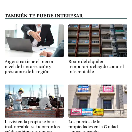
TAMBIÉN TE PUEDE INTERESAR
Argentina tiene el menor
Boom del alquiler
nivel de bancarización y
temporario: elegido como el
préstamos de la región
más rentable
La vivienda propia se hace
Los precios de las
inalcanzable: se frenaron los
propiedades en la Ciudad
créditos hipotecarios en
siguen cayendo