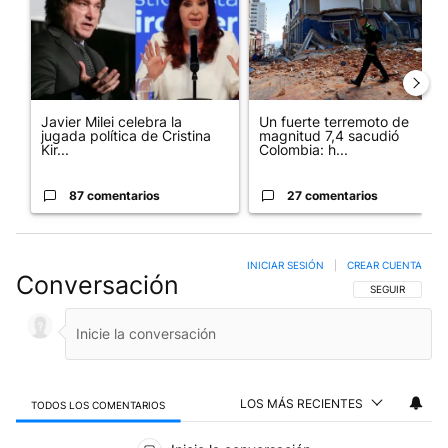
Javier Milei celebra la
Un fuerte terremoto de
jugada política de Cristina
magnitud 7,4 sacudió
Kir...
Colombia: h...
87 comentarios
27 comentarios
INICIAR SESIÓN
|
CREAR CUENTA
Conversación
SIGA ESTA CO
SEGUIR
LOS MÁS RECIENTES
TODOS LOS COMENTARIOS
Todos los comentarios