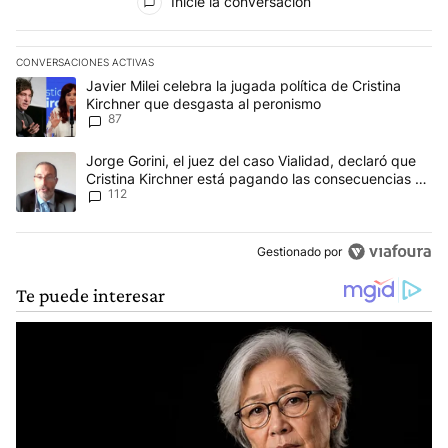
Inicie la conversación
CONVERSACIONES ACTIVAS
Este listado muestra los artículos con más comentarios en los últim
Un artículo de tendencia con el título "Javier Milei celebra la jug
Javier Milei celebra la jugada política de Cristina
Kirchner que desgasta al peronismo
87
Un artículo de tendencia con el título "Jorge Gorini, el juez del
Jorge Gorini, el juez del caso Vialidad, declaró que
Cristina Kirchner está pagando las consecuencias de
112
cometer "un delito comprobado"
Gestionado por