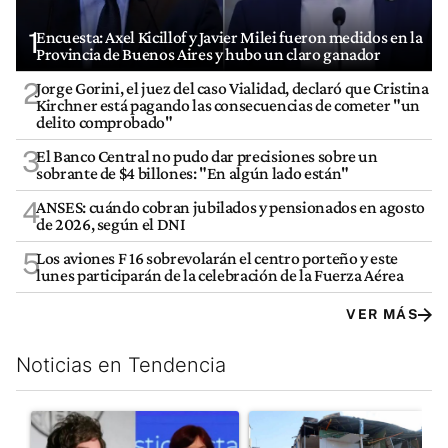
1
Encuesta: Axel Kicillof y Javier Milei fueron medidos en la
Provincia de Buenos Aires y hubo un claro ganador
2
Jorge Gorini, el juez del caso Vialidad, declaró que Cristina
Kirchner está pagando las consecuencias de cometer "un
delito comprobado"
3
El Banco Central no pudo dar precisiones sobre un
sobrante de $4 billones: "En algún lado están"
4
ANSES: cuándo cobran jubilados y pensionados en agosto
de 2026, según el DNI
5
Los aviones F 16 sobrevolarán el centro porteño y este
lunes participarán de la celebración de la Fuerza Aérea
VER MÁS
Noticias en Tendencia
Este listado muestra los artículos con más comentarios en los últim
Un artículo de tendencia con el título "Javier Milei celebra la 
Un artículo de tendencia con 