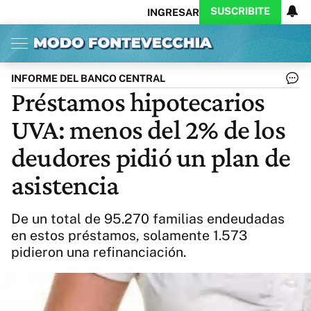
SUSCRIBITE
INGRESAR
Inicio
Ahora
Opinión
Actualidad
Política
Economía
Columnistas
Política
Pymes
Salud
INFORME DEL BANCO CENTRAL
Ciencia
Protagonistas
Tecnología
Préstamos hipotecarios
Cultura
Arte
Educación
UVA: menos del 2% de los
Internacional
Clima
Deportes
CARAS
Exitoina
Turismo
deudores pidió un plan de
Videos
Córdoba
Reperfilar
asistencia
Business
Noticias
Caras
Exitoina
Gaming
Vivo
De un total de 95.270 familias endeudadas
Diario del Juicio
en estos préstamos, solamente 1.573
pidieron una refinanciación.