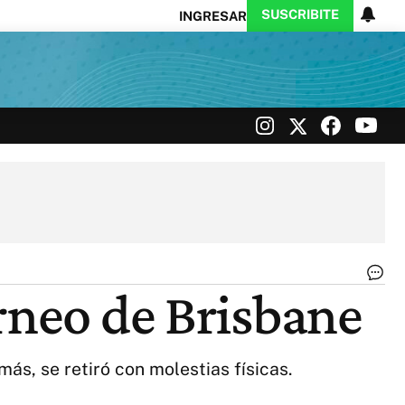
SUSCRIBITE
INGRESAR
Ciencia
Protagonistas
Tecnología
CARAS
Exitoina
Turismo
Exitoina
Gaming
Vivo
Ra
orneo de Brisbane
Na
qu
el
|
ás, se retiró con molestias físicas.
Té