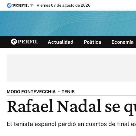
viernes 07 de agosto de 2026
Últimas noticias
Actualidad
Política
Economía
Inicio
Ahora
Opinión
Cultura
Arte
Educación
Videos
Córdoba
Reperfilar
Diario del Juicio
MODO FONTEVECCHIA
TENIS
Rafael Nadal se q
El tenista español perdió en cuartos de final 