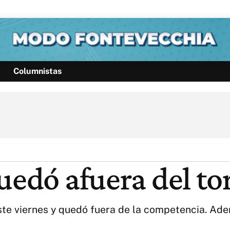
Columnistas
Política
Pymes
Salud
Internacional
Clima
Deportes
Business
Noticias
Caras
uedó afuera del t
este viernes y quedó fuera de la competencia. Adem