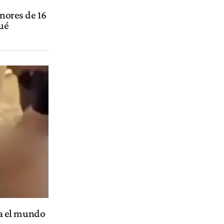
enores de 16
ué
a el mundo