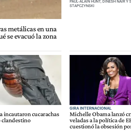
PAUL-ALAIN HUNT, DINESH NAIR Y
STAPCZYNSKI
ras metálicas en una
ué se evacuó la zona
GIRA INTERNACIONAL
ia incautaron cucarachas
Michelle Obama lanzó crí
o clandestino
veladas a la política de E
cuestionó la obsesión por