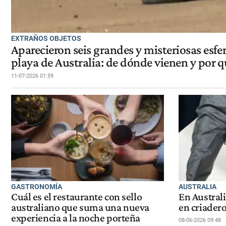
EXTRAÑOS OBJETOS
Aparecieron seis grandes y misteriosas esfe
playa de Australia: de dónde vienen y por q
11-07-2026 01:59
GASTRONOMÍA
AUSTRALIA
Cuál es el restaurante con sello
En Austral
australiano que suma una nueva
en criader
experiencia a la noche porteña
08-06-2026 09:48