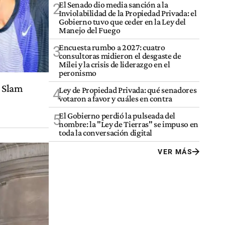
El Senado dio media sanción a la
2
Inviolabilidad de la Propiedad Privada: el
Gobierno tuvo que ceder en la Ley del
Manejo del Fuego
Encuesta rumbo a 2027: cuatro
3
consultoras midieron el desgaste de
Milei y la crisis de liderazgo en el
peronismo
 Slam
Ley de Propiedad Privada: qué senadores
4
votaron a favor y cuáles en contra
El Gobierno perdió la pulseada del
5
nombre: la "Ley de Tierras" se impuso en
toda la conversación digital
VER MÁS