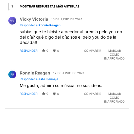
1 respuesta más antiguas
MOSTRAR RESPUESTAS MÁS ANTIGUAS
1
Respuesta de Vicky Victoria.
Vicky Victoria
6 DE JUNIO DE 2024
VV
Responder a
Ronnie Reagan
sabías que te hiciste acreedor al premio pelo you do
del día? qué digo del día: sos el pelo you do de la
década!!
RESPONDER
0
0
COMPARTIR
MARCAR
COMO
INAPROPIADO
Respuesta de Ronnie Reagan.
Ronnie Reagan
7 DE JUNIO DE 2024
RR
Responder a
este mensaje
Me gusta, admiro su música, no sus ideas.
RESPONDER
0
0
COMPARTIR
MARCAR
COMO
INAPROPIADO