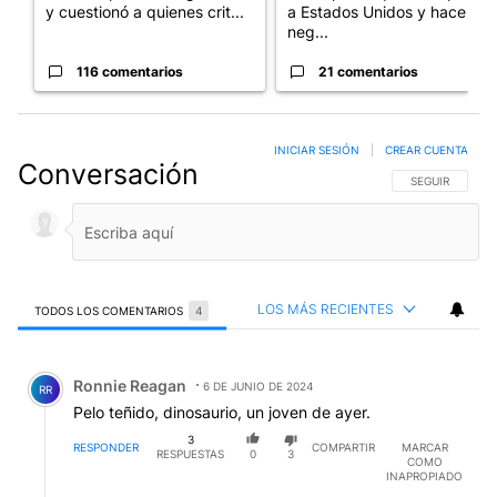
y cuestionó a quienes crit...
a Estados Unidos y hace
neg...
116 comentarios
21 comentarios
INICIAR SESIÓN
|
CREAR CUENTA
Conversación
SIGA ESTA CO
SEGUIR
LOS MÁS RECIENTES
TODOS LOS COMENTARIOS
4
Todos los comentarios
Comentario de Ronnie Reagan.
Ronnie Reagan
6 DE JUNIO DE 2024
RR
Pelo teñido, dinosaurio, un joven de ayer.
3
RESPONDER
COMPARTIR
MARCAR
RESPUESTAS
0
3
COMO
INAPROPIADO