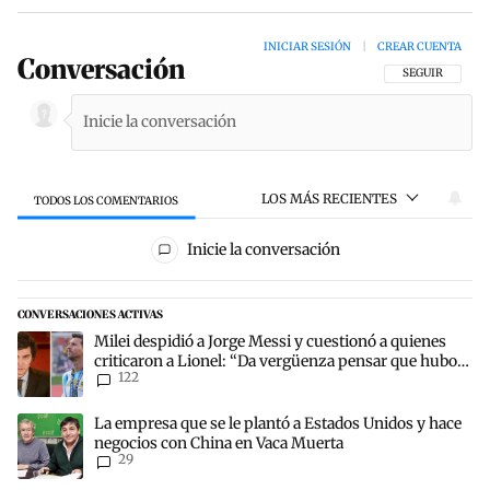
INICIAR SESIÓN
|
CREAR CUENTA
Conversación
SIGA ESTA CON
SEGUIR
LOS MÁS RECIENTES
TODOS LOS COMENTARIOS
Todos los comentarios
Inicie la conversación
CONVERSACIONES ACTIVAS
Este listado muestra los artículos con más comentarios en los últim
Un artículo de tendencia con el título "Milei despidió a Jorge Mes
Milei despidió a Jorge Messi y cuestionó a quienes
criticaron a Lionel: “Da vergüenza pensar que hubo
122
anti-Messi”
Un artículo de tendencia con el título "La empresa que se le plant
La empresa que se le plantó a Estados Unidos y hace
negocios con China en Vaca Muerta
29