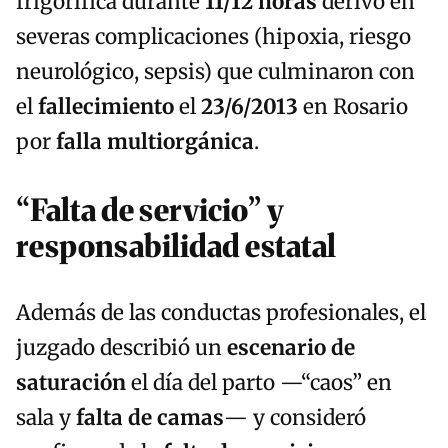
frigorífica durante
11/12 horas
derivó en
severas complicaciones (hipoxia, riesgo
neurológico, sepsis) que culminaron con
el
fallecimiento
el
23/6/2013
en Rosario
por
falla multiorgánica
.
“Falta de servicio” y
responsabilidad estatal
Además de las conductas profesionales, el
juzgado describió un
escenario de
saturación
el día del parto —“caos” en
sala y
falta de camas
— y consideró