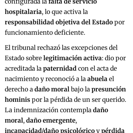
configurada la
falta de servicio
hospitalaria
, lo que activa la
responsabilidad objetiva del Estado
por
funcionamiento deficiente.
El tribunal rechazó las excepciones del
Estado sobre
legitimación activa
: dio por
acreditada la
paternidad
con el acta de
nacimiento y reconoció a la
abuela
el
derecho a
daño moral
bajo la
presunción
hominis
por la pérdida de un ser querido.
La indemnización contempla
daño
moral
,
daño emergente
,
incapacidad/daño psicológico
y
pérdida