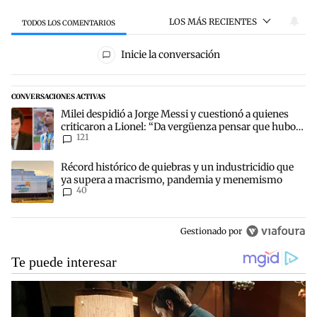
LOS MÁS RECIENTES
TODOS LOS COMENTARIOS
Todos los comentarios
Inicie la conversación
CONVERSACIONES ACTIVAS
Este listado muestra los artículos con más comentarios en los últim
Un artículo de tendencia con el título "Milei despidió a Jorge Mess
Milei despidió a Jorge Messi y cuestionó a quienes
criticaron a Lionel: “Da vergüenza pensar que hubo
121
anti-Messi”
Un artículo de tendencia con el título "Récord histórico de quie
Récord histórico de quiebras y un industricidio que
ya supera a macrismo, pandemia y menemismo
40
Gestionado por