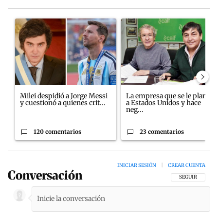
Este listado muestra los artículos con más comentarios en los últim
Un artículo de tendencia con el título "Milei despidió a Jorge M
Un artículo de tendencia con e
Milei despidió a Jorge Messi
La empresa que se le plantó
y cuestionó a quienes crit...
a Estados Unidos y hace
neg...
120 comentarios
23 comentarios
INICIAR SESIÓN
|
CREAR CUENTA
Conversación
SIGA ESTA CON
SEGUIR