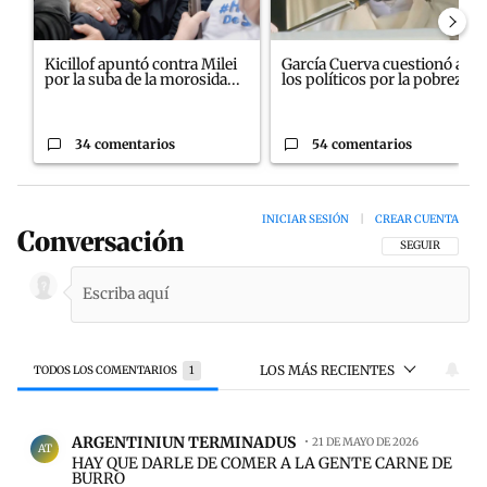
Kicillof apuntó contra Milei
García Cuerva cuestionó a
por la suba de la morosida...
los políticos por la pobreza
34 comentarios
54 comentarios
INICIAR SESIÓN
|
CREAR CUENTA
Conversación
SIGA ESTA CON
SEGUIR
LOS MÁS RECIENTES
TODOS LOS COMENTARIOS
1
Todos los comentarios
Comentario de ARGENTINIUN TERMINADUS.
ARGENTINIUN TERMINADUS
21 DE MAYO DE 2026
AT
HAY QUE DARLE DE COMER A LA GENTE CARNE DE
BURRO