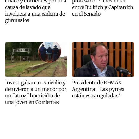
Chaco y Corrientes por una
procesado!”: feroz cruce
causa de lavado que
entre Bullrich y Capitanich
involucra a una cadena de
en el Senado
gimnasios
Investigaban un suicidio y
Presidente de REMAX
detuvieron a un menor por
Argentina: "Las pymes
un "atroz" homicidio de
están estranguladas"
una joven en Corrientes