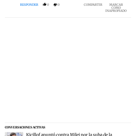
RESPONDER
0
0
COMPARTIR
MARCAR
COMO
INAPROPIADO
CONVERSACIONES ACTIVAS
Este listado muestra los artículos con más comentarios en los últim
Un artículo de tendencia con el título "Kicillof apuntó contra Milei 
Kicillof apuntó contra Milei por la suba de la