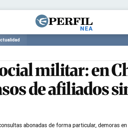
Política
Pymes
Salud
Internacional
Clima
Deportes
ctualidad
Business
Noticias
Caras
social militar: en C
asos de afiliados s
 consultas abonadas de forma particular, demoras en 