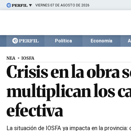
VIERNES 07 DE AGOSTO DE 2026
Últimas noticias
Inicio
Ahora
Opinión
Cultura
Arte
Educación
Política
Economía
A
Videos
Córdoba
Reperfilar
Diario del Juicio
NEA
IOSFA
Crisis en la obra 
multiplican los c
efectiva
La situación de IOSFA ya impacta en la provincia: