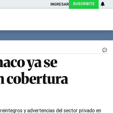
SUSCRIBITE
INGRESAR
Ciencia
Protagonistas
Tecnología
CARAS
Exitoina
Turismo
Exitoina
Gaming
Vivo
IO
haco ya se
se
Re
|
in cobertura
Go
Str
Vi
reintegros y advertencias del sector privado en