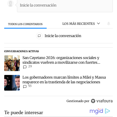
LOS MÁS RECIENTES
TODOS LOS COMENTARIOS
Todos los comentarios
Inicie la conversación
CONVERSACIONES ACTIVAS
Este listado muestra los artículos con más comentarios en los últim
Un artículo de tendencia con el título "San Cayetano 2026: organiz
San Cayetano 2026: organizaciones sociales y
sindicatos vuelven a movilizarse con fuertes
29
reclamos al Gobierno
Un artículo de tendencia con el título "Los gobernadores marcan lí
Los gobernadores marcan límites a Milei y Massa
reaparece en la trastienda de las negociaciones
93
Gestionado por