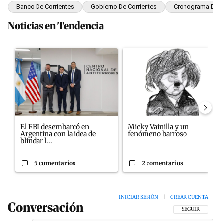
Banco De Corrientes
Gobierno De Corrientes
Cronograma De 
Noticias en Tendencia
Este listado muestra los artículos con más comentarios en los últim
Un artículo de tendencia con el título "El FBI desembarcó en Arge
Un artículo de tendencia con e
El FBI desembarcó en
Micky Vainilla y un
Argentina con la idea de
fenómeno barroso
blindar l...
5 comentarios
2 comentarios
INICIAR SESIÓN
|
CREAR CUENTA
Conversación
SIGA ESTA CON
SEGUIR