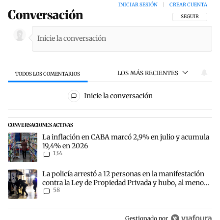
INICIAR SESIÓN
|
CREAR CUENTA
Conversación
SIGA ESTA CON
SEGUIR
LOS MÁS RECIENTES
TODOS LOS COMENTARIOS
Todos los comentarios
Inicie la conversación
CONVERSACIONES ACTIVAS
Este listado muestra los artículos con más comentarios en los últim
Un artículo de tendencia con el título "La inflación en CABA marc
La inflación en CABA marcó 2,9% en julio y acumula
19,4% en 2026
134
Un artículo de tendencia con el título "La policía arrestó a 12 per
La policía arrestó a 12 personas en la manifestación
contra la Ley de Propiedad Privada y hubo, al menos,
58
3 agentes heridos
Gestionado por