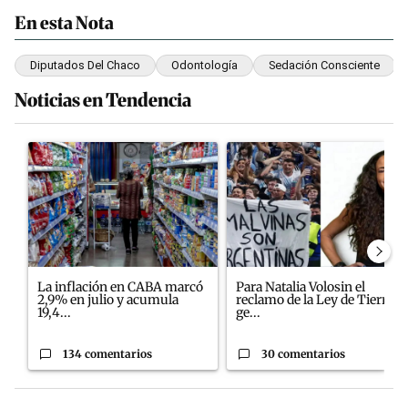
En esta Nota
Diputados Del Chaco
Odontología
Sedación Consciente
Noticias en Tendencia
Este listado muestra los artículos con más comentarios en los últim
Un artículo de tendencia con el título "La inflación en CABA ma
Un artículo de tendencia con el
La inflación en CABA marcó
Para Natalia Volosin el
2,9% en julio y acumula
reclamo de la Ley de Tierras
19,4...
ge...
134 comentarios
30 comentarios