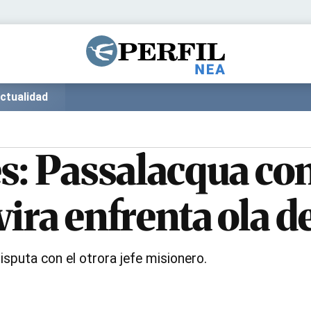
Política
Pymes
Salud
Internacional
Clima
Deportes
ctualidad
Business
Noticias
Caras
es: Passalacqua co
ira enfrenta ola d
sputa con el otrora jefe misionero.