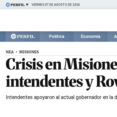
VIERNES 07 DE AGOSTO DE 2026
Últimas noticias
Inicio
Ahora
Opinión
Cultura
Arte
Educación
Política
Economía
A
Videos
Córdoba
Reperfilar
Diario del Juicio
NEA
MISIONES
Crisis en Mision
intendentes y Rov
Intendentes apoyaron al actual gobernador en la di