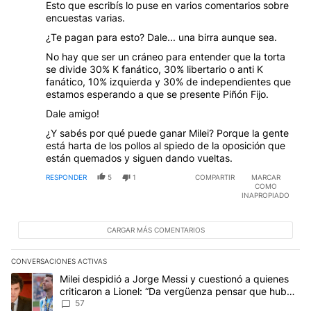
Esto que escribís lo puse en varios comentarios sobre
encuestas varias.
¿Te pagan para esto? Dale... una birra aunque sea.
No hay que ser un cráneo para entender que la torta
se divide 30% K fanático, 30% libertario o anti K
fanático, 10% izquierda y 30% de independientes que
estamos esperando a que se presente Piñón Fijo.
Dale amigo!
¿Y sabés por qué puede ganar Milei? Porque la gente
está harta de los pollos al spiedo de la oposición que
están quemados y siguen dando vueltas.
RESPONDER
5
1
COMPARTIR
MARCAR
COMO
INAPROPIADO
CARGAR MÁS COMENTARIOS
CONVERSACIONES ACTIVAS
Este listado muestra los artículos con más comentarios en los últim
Un artículo de tendencia con el título "Milei despidió a Jorge Mes
Milei despidió a Jorge Messi y cuestionó a quienes
criticaron a Lionel: “Da vergüenza pensar que hubo
anti-Messi”
57