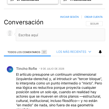
INICIAR SESIÓN
|
CREAR CUENTA
Conversación
SIGA ESTA CO
SEGUIR
LOS MÁS RECIENTES
TODOS LOS COMENTARIOS
17
Todos los comentarios
Comentario de Tincho Rofie.
Tincho Rofie
9 DE JULIO DE 2026
TR
El artículo presupone un continuum unidimensional
(izquierda–derecha) y, al introducir un “tercer bloque”,
lo interpreta como un punto intermedio o “mixto”. Pero
esa lógica es reductiva porque proyecta cualquier
posición sobre un solo eje, cuando en realidad hay
actores que se mueven en otros planos —estructural,
cultural, institucional, incluso filosófico— y no están
“en medio” de nada, sino fuera de esa geometría