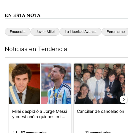
EN ESTA NOTA
Encuesta
Javier Milei
La Libertad Avanza
Peronismo
Noticias en Tendencia
Este listado muestra los artículos con más comentarios en los últim
Un artículo de tendencia con el título "Milei despidió a Jorge 
Un artículo de tendencia con e
Milei despidió a Jorge Messi
Canciller de cancelación
y cuestionó a quienes crit...
57 comentarios
11 comentarios