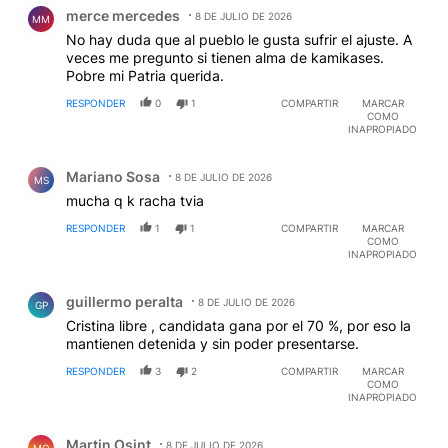
Comentario de merce mercedes.
merce mercedes
8 DE JULIO DE 2026
MM
No hay duda que al pueblo le gusta sufrir el ajuste. A
veces me pregunto si tienen alma de kamikases.
Pobre mi Patria querida.
RESPONDER
0
1
COMPARTIR
MARCAR
COMO
INAPROPIADO
Comentario de Mariano Sosa.
Mariano Sosa
8 DE JULIO DE 2026
MS
mucha q k racha tvia
RESPONDER
1
1
COMPARTIR
MARCAR
COMO
INAPROPIADO
Comentario de guillermo peralta.
guillermo peralta
8 DE JULIO DE 2026
GP
Cristina libre , candidata gana por el 70 %, por eso la
mantienen detenida y sin poder presentarse.
RESPONDER
3
2
COMPARTIR
MARCAR
COMO
INAPROPIADO
Comentario de Martin Osint.
Martin Osint
8 DE JULIO DE 2026