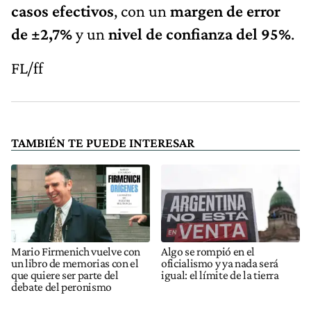
casos efectivos
, con un
margen de error
de ±2,7%
y un
nivel de confianza del 95%
.
FL/ff
TAMBIÉN TE PUEDE INTERESAR
Mario Firmenich vuelve con
Algo se rompió en el
un libro de memorias con el
oficialismo y ya nada será
que quiere ser parte del
igual: el límite de la tierra
debate del peronismo