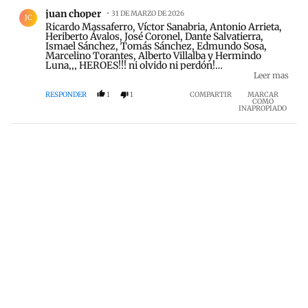
Comentario de juan choper.
juan choper
31 DE MARZO DE 2026
JC
Ricardo Massaferro, Víctor Sanabria, Antonio Arrieta,
Heriberto Ávalos, José Coronel, Dante Salvatierra,
Ismael Sánchez, Tomás Sánchez, Edmundo Sosa,
Marcelino Torantes, Alberto Villalba y Hermindo
Luna,,, HEROES!!! ni olvido ni perdón!
kirchnerismo/peronismo nunca más!
Leer mas
https://www.saij.gob.ar/NV36507
NUNCA MÁS!!!!
RESPONDER
1
1
COMPARTIR
MARCAR
COMO
INAPROPIADO