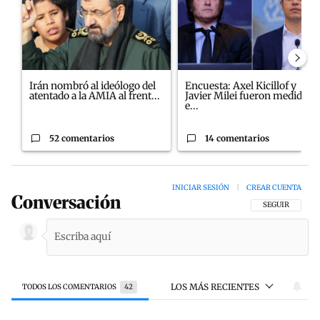
Irán nombró al ideólogo del
Encuesta: Axel Kicillof y
atentado a la AMIA al frent...
Javier Milei fueron medidos
e...
52 comentarios
14 comentarios
INICIAR SESIÓN
|
CREAR CUENTA
Conversación
SIGA ESTA CON
SEGUIR
LOS MÁS RECIENTES
TODOS LOS COMENTARIOS
42
Todos los comentarios