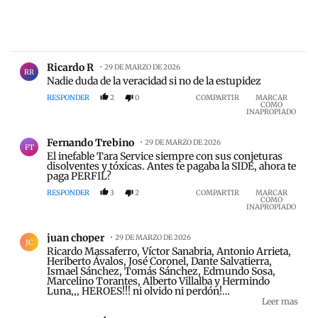
Comentario de Ricardo R.
Ricardo R
29 DE MARZO DE 2026
RR
Nadie duda de la veracidad si no de la estupidez
RESPONDER
2
0
COMPARTIR
MARCAR
COMO
INAPROPIADO
Comentario de Fernando Trebino.
Fernando Trebino
29 DE MARZO DE 2026
FT
El inefable Tara Service siempre con sus conjeturas
disolventes y tóxicas. Antes te pagaba la SIDE, ahora te
paga PERFIL?
RESPONDER
3
2
COMPARTIR
MARCAR
COMO
INAPROPIADO
Comentario de juan choper.
juan choper
29 DE MARZO DE 2026
JC
Ricardo Massaferro, Víctor Sanabria, Antonio Arrieta,
Heriberto Ávalos, José Coronel, Dante Salvatierra,
Ismael Sánchez, Tomás Sánchez, Edmundo Sosa,
Marcelino Torantes, Alberto Villalba y Hermindo
Luna,,, HEROES!!! ni olvido ni perdón!
kirchnerismo/peronismo nunca más!
Leer mas
https://www.saij.gob.ar/NV36507
NUNCA MÁS!!!!