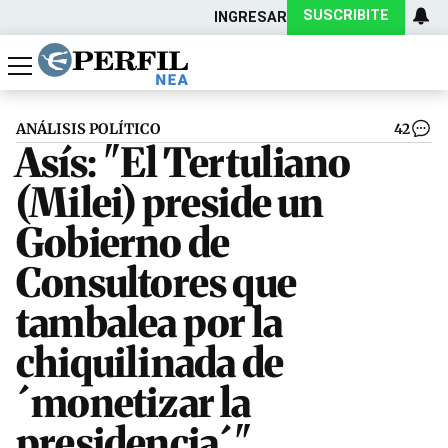
SUSCRIBITE
INGRESAR
Política
Economía
Actualidad
ANÁLISIS POLÍTICO
42
Asís: "El Tertuliano
(Milei) preside un
Gobierno de
Consultores que
tambalea por la
chiquilinada de
´monetizar la
presidencia´"