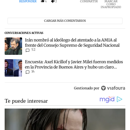
RESPONDER
4
2
COMPARTIR
MARCAR
COMO
INAPROPIADO
CARGAR MÁS COMENTARIOS
CONVERSACIONES ACTIVAS
Este listado muestra los artículos con más comentarios en los últim
Un artículo de tendencia con el título "Irán nombró al ideólogo de
Irán nombró al ideólogo del atentado a la AMIA al
frente del Consejo Supremo de Seguridad Nacional
52
Un artículo de tendencia con el título "Encuesta: Axel Kicillof y J
Encuesta: Axel Kicillof y Javier Milei fueron medidos
en la Provincia de Buenos Aires y hubo un claro
14
ganador
Gestionado por