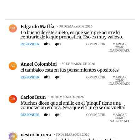
Comentario de Edgardo Maffía.
Edgardo Maffía
30 DE MARZO DE 2026
EM
Lo bueno de este sujeto, es que siempre ocurre lo
contrario de lo que pronostica. Eso es muy valioso.
RESPONDER
2
2
COMPARTIR
MARCAR
COMO
INAPROPIADO
Comentario de Angel Colombini.
Angel Colombini
30 DE MARZO DE 2026
AC
el tambaleo esta en tus pensamientos opositores
RESPONDER
2
1
COMPARTIR
MARCAR
COMO
INAPROPIADO
Comentario de Carlos Brun.
Carlos Brun
30 DE MARZO DE 2026
CB
Muchos dicen que el anillo en el 'pinqui' tiene una
connotacion erotica. Sera que el Turco se dio vuelta?
RESPONDER
3
0
COMPARTIR
MARCAR
COMO
INAPROPIADO
Comentario de nestor herrera.
nestor herrera
30 DE MARZO DE 2026
NH