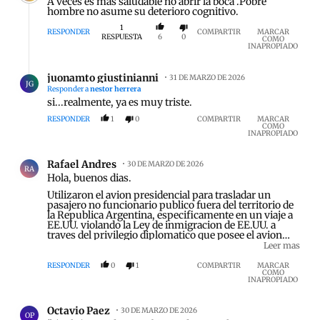
A veces es más saludable no abrir la boca .Pobre
hombre no asume su deterioro cognitivo.
1
RESPONDER
COMPARTIR
MARCAR
RESPUESTA
6
0
COMO
INAPROPIADO
Respuesta de juonamto giustinianni.
juonamto giustinianni
31 DE MARZO DE 2026
JG
Responder a
nestor herrera
si...realmente, ya es muy triste.
RESPONDER
1
0
COMPARTIR
MARCAR
COMO
INAPROPIADO
Comentario de Rafael Andres.
Rafael Andres
30 DE MARZO DE 2026
RA
Hola, buenos dias.
Utilizaron el avion presidencial para trasladar un
pasajero no funcionario publico fuera del territorio de
la Republica Argentina, especificamente en un viaje a
EE.UU. violando la Ley de inmigracion de EE.UU. a
traves del privilegio diplomatico que posee el avion
presidencial. Podemos decir que viola el espacio aereo
Leer mas
de todos los paises que sobrevolo la aeronave, con un
pasajero no funcionario publico en la aeronave
RESPONDER
0
1
COMPARTIR
MARCAR
COMO
presidencial.
INAPROPIADO
Comentario de Octavio Paez.
Octavio Paez
30 DE MARZO DE 2026
OP