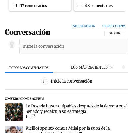
17 comentarios
48 comentarios
INICIAR SESIÓN
|
CREAR CUENTA
Conversación
SIGA ESTA CON
SEGUIR
LOS MÁS RECIENTES
TODOS LOS COMENTARIOS
Todos los comentarios
Inicie la conversación
CONVERSACIONES ACTIVAS
Este listado muestra los artículos con más comentarios en los últim
Un artículo de tendencia con el título "La Rosada busca culpables d
La Rosada busca culpables después de la derrota en el
Senado y recalcula su estrategia
17
Un artículo de tendencia con el título "Kicillof apuntó contra Milei 
Kicillof apuntó contra Milei por la suba de la