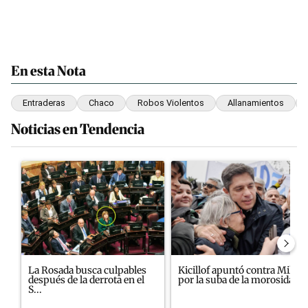
En esta Nota
Entraderas
Chaco
Robos Violentos
Allanamientos
Noticias en Tendencia
Este listado muestra los artículos con más comentarios en los últim
Un artículo de tendencia con el título "La Rosada busca culpables
Un artículo de tendencia con el
La Rosada busca culpables
Kicillof apuntó contra Milei
después de la derrota en el
por la suba de la morosida...
S...