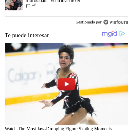
morosidad: “El lío lo armó él”
48
Gestionado por