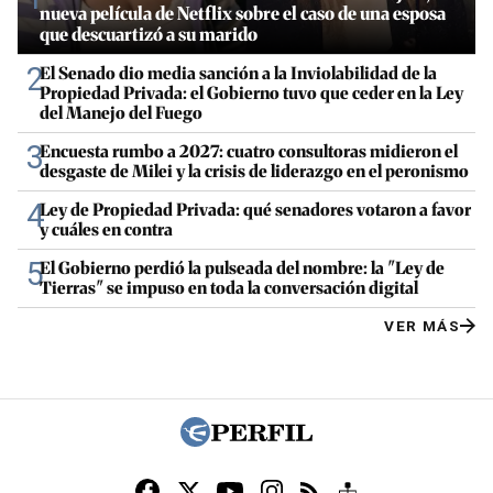
nueva película de Netflix sobre el caso de una esposa
que descuartizó a su marido
2
El Senado dio media sanción a la Inviolabilidad de la
Propiedad Privada: el Gobierno tuvo que ceder en la Ley
del Manejo del Fuego
3
Encuesta rumbo a 2027: cuatro consultoras midieron el
desgaste de Milei y la crisis de liderazgo en el peronismo
4
Ley de Propiedad Privada: qué senadores votaron a favor
y cuáles en contra
5
El Gobierno perdió la pulseada del nombre: la "Ley de
Tierras" se impuso en toda la conversación digital
VER MÁS