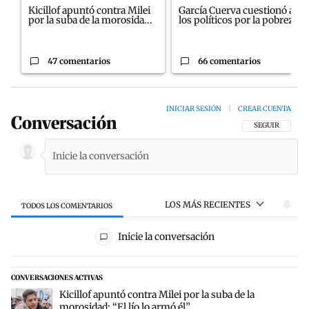
Kicillof apuntó contra Milei
García Cuerva cuestionó a
por la suba de la morosida...
los políticos por la pobreza
47 comentarios
66 comentarios
INICIAR SESIÓN
|
CREAR CUENTA
Conversación
SIGA ESTA CON
SEGUIR
LOS MÁS RECIENTES
TODOS LOS COMENTARIOS
Todos los comentarios
Inicie la conversación
CONVERSACIONES ACTIVAS
Este listado muestra los artículos con más comentarios en los últim
Un artículo de tendencia con el título "Kicillof apuntó contra Milei 
Kicillof apuntó contra Milei por la suba de la
morosidad: “El lío lo armó él”