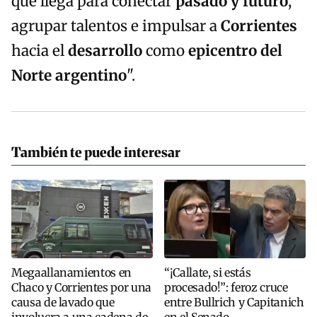
que llega para conectar
pasado y futuro
,
agrupar talentos e impulsar a
Corrientes
hacia el
desarrollo
como
epicentro del
Norte argentino
".
También te puede interesar
Megaallanamientos en
“¡Callate, si estás
Chaco y Corrientes por una
procesado!”: feroz cruce
causa de lavado que
entre Bullrich y Capitanich
involucra a una cadena de
en el Senado