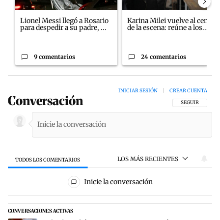
Lionel Messi llegó a Rosario
Karina Milei vuelve al centro
para despedir a su padre, ...
de la escena: reúne a los...
9 comentarios
24 comentarios
INICIAR SESIÓN
|
CREAR CUENTA
Conversación
SIGA ESTA CON
SEGUIR
LOS MÁS RECIENTES
TODOS LOS COMENTARIOS
Todos los comentarios
Inicie la conversación
CONVERSACIONES ACTIVAS
Este listado muestra los artículos con más comentarios en los últim