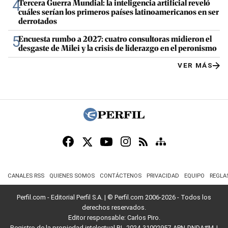
4
Tercera Guerra Mundial: la inteligencia artificial reveló
cuáles serían los primeros países latinoamericanos en ser
derrotados
5
Encuesta rumbo a 2027: cuatro consultoras midieron el
desgaste de Milei y la crisis de liderazgo en el peronismo
VER MÁS
CANALES RSS
QUIENES SOMOS
CONTÁCTENOS
PRIVACIDAD
EQUIPO
REGLA
Perfil.com - Editorial Perfil S.A.
| © Perfil.com 2006-2026 - Todos los
derechos reservados.
Editor responsable: Carlos Piro.
Registro de la propiedad intelectual RL-2024-31002957-APN-DNDA#MJ