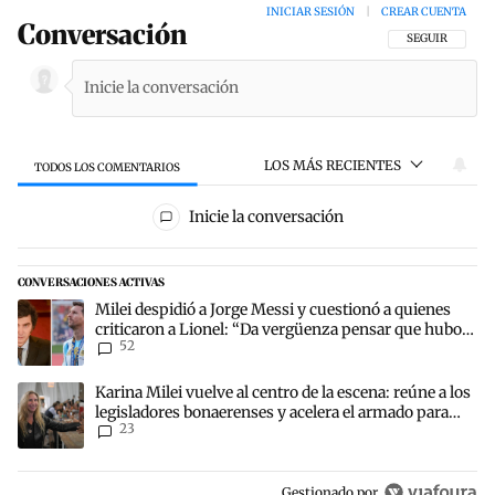
INICIAR SESIÓN
|
CREAR CUENTA
Conversación
SIGA ESTA CON
SEGUIR
LOS MÁS RECIENTES
TODOS LOS COMENTARIOS
Todos los comentarios
Inicie la conversación
CONVERSACIONES ACTIVAS
Este listado muestra los artículos con más comentarios en los últim
Un artículo de tendencia con el título "Milei despidió a Jorge Mes
Milei despidió a Jorge Messi y cuestionó a quienes
criticaron a Lionel: “Da vergüenza pensar que hubo
52
anti-Messi”
Un artículo de tendencia con el título "Karina Milei vuelve al centr
Karina Milei vuelve al centro de la escena: reúne a los
legisladores bonaerenses y acelera el armado para
23
2027
Gestionado por