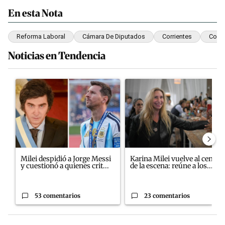
En esta Nota
Reforma Laboral
Cámara De Diputados
Corrientes
Cong
Noticias en Tendencia
Este listado muestra los artículos con más comentarios en los últim
Un artículo de tendencia con el título "Milei despidió a Jorge M
Un artículo de tendencia con el
Milei despidió a Jorge Messi
Karina Milei vuelve al centro
y cuestionó a quienes crit...
de la escena: reúne a los...
53 comentarios
23 comentarios