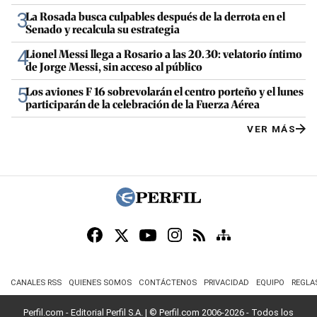
3
La Rosada busca culpables después de la derrota en el
Senado y recalcula su estrategia
4
Lionel Messi llega a Rosario a las 20.30: velatorio íntimo
de Jorge Messi, sin acceso al público
5
Los aviones F 16 sobrevolarán el centro porteño y el lunes
participarán de la celebración de la Fuerza Aérea
VER MÁS
CANALES RSS
QUIENES SOMOS
CONTÁCTENOS
PRIVACIDAD
EQUIPO
REGLA
Perfil.com - Editorial Perfil S.A.
| © Perfil.com 2006-2026 - Todos los