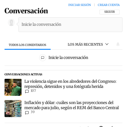
INICIAR SESIÓN
|
CREAR CUENTA
Conversación
SIGA ESTA CON
SEGUIR
LOS MÁS RECIENTES
TODOS LOS COMENTARIOS
Todos los comentarios
Inicie la conversación
CONVERSACIONES ACTIVAS
Este listado muestra los artículos con más comentarios en los últim
Un artículo de tendencia con el título "La violencia sigue en los a
La violencia sigue en los alrededores del Congreso:
represión, detenidos y una fotógrafa herida
107
Un artículo de tendencia con el título "Inflación y dólar: cuáles s
Inflación y dólar: cuáles son las proyecciones del
mercado para julio, según el REM del Banco Central
39