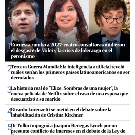
1
Encuesta rumbo a 2027: cuatro consultoras midieron
el desgaste de Milei y la crisis de liderazgo en el
peronismo
2
Tercera Guerra Mundial: la inteligencia artificial reveló
cuáles serían los primeros países latinoamericanos en ser
derrotados
3
La historia real de "Elize: Sombras de una mujer", la
nueva película de Netflix sobre el caso de una esposa que
descuartizó a su marido
4
Ricardo Lorenzetti se metió en el debate sobre la
inhabilitación de Cristina Kirchner
5
Di Tullio impugnó a Joaquín Benegas Lynch por un
presunto conflicto de intereses en el debate de la Ley de