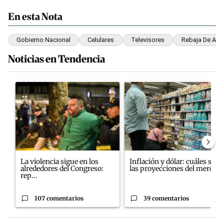
En esta Nota
Gobierno Nacional
Celulares
Televisores
Rebaja De Ara
Noticias en Tendencia
Este listado muestra los artículos con más comentarios en los últim
Un artículo de tendencia con el título "La violencia sigue en los
Un artículo de tendencia con el
La violencia sigue en los
Inflación y dólar: cuáles son
alrededores del Congreso:
las proyecciones del merc...
rep...
107 comentarios
39 comentarios