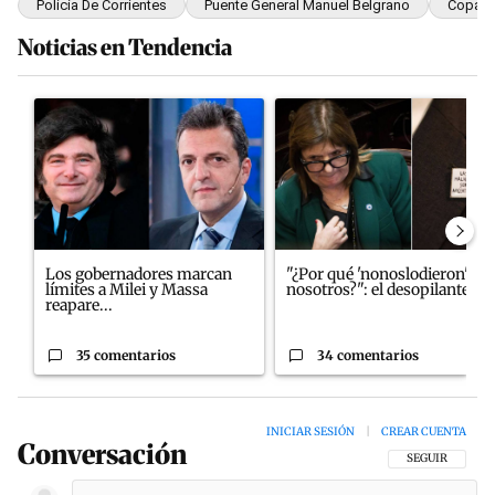
Policía De Corrientes
Puente General Manuel Belgrano
Coparti
Noticias en Tendencia
Este listado muestra los artículos con más comentarios en los últim
Un artículo de tendencia con el título "Los gobernadores marcan 
Un artículo de tendencia con el
Los gobernadores marcan
"¿Por qué 'nonoslodieron' a
límites a Milei y Massa
nosotros?": el desopilante ...
reapare...
35 comentarios
34 comentarios
INICIAR SESIÓN
|
CREAR CUENTA
Conversación
SIGA ESTA CON
SEGUIR