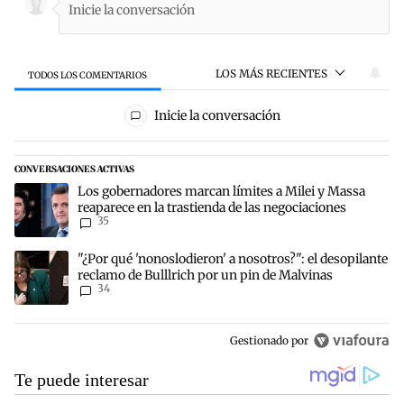
LOS MÁS RECIENTES
TODOS LOS COMENTARIOS
Todos los comentarios
Inicie la conversación
CONVERSACIONES ACTIVAS
Este listado muestra los artículos con más comentarios en los últim
Un artículo de tendencia con el título "Los gobernadores marcan lí
Los gobernadores marcan límites a Milei y Massa
reaparece en la trastienda de las negociaciones
35
Un artículo de tendencia con el título ""¿Por qué 'nonoslodieron' a
"¿Por qué 'nonoslodieron' a nosotros?": el desopilante
reclamo de Bulllrich por un pin de Malvinas
34
Gestionado por