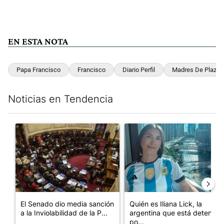
EN ESTA NOTA
Papa Francisco
Francisco
Diario Perfil
Madres De Plaza 
Noticias en Tendencia
Este listado muestra los artículos con más comentarios en los últim
Un artículo de tendencia con el título "El Senado dio media san
Un artículo de tendencia con e
El Senado dio media sanción
Quién es Iliana Lick, la
a la Inviolabilidad de la P...
argentina que está detenida
po...