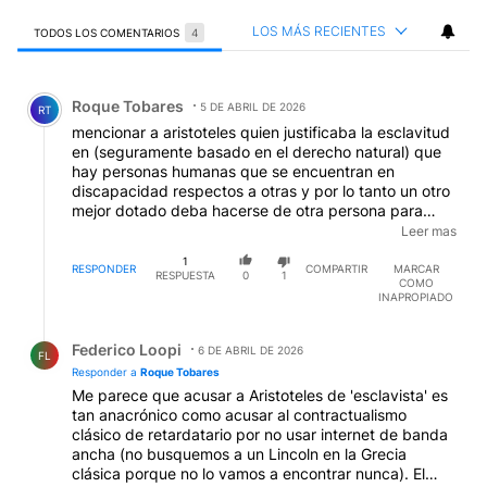
LOS MÁS RECIENTES
TODOS LOS COMENTARIOS
4
Todos los comentarios
Comentario de Roque Tobares.
Roque Tobares
5 DE ABRIL DE 2026
RT
mencionar a aristoteles quien justificaba la esclavitud
en (seguramente basado en el derecho natural) que
hay personas humanas que se encuentran en
discapacidad respectos a otras y por lo tanto un otro
mejor dotado deba hacerse de otra persona para
apropiarse como una cosa para su propio beneficio,
Leer mas
no parece ser el mejor ejemplo. los contractualistas
1
estan en mejores condiciones de explicar dentro de
RESPONDER
COMPARTIR
MARCAR
RESPUESTA
0
1
COMO
un sistema capitalista.
INAPROPIADO
Respuesta de Federico Loopi.
Federico Loopi
6 DE ABRIL DE 2026
FL
Responder a
Roque Tobares
Me parece que acusar a Aristoteles de 'esclavista' es
tan anacrónico como acusar al contractualismo
clásico de retardatario por no usar internet de banda
ancha (no busquemos a un Lincoln en la Grecia
clásica porque no lo vamos a encontrar nunca). El