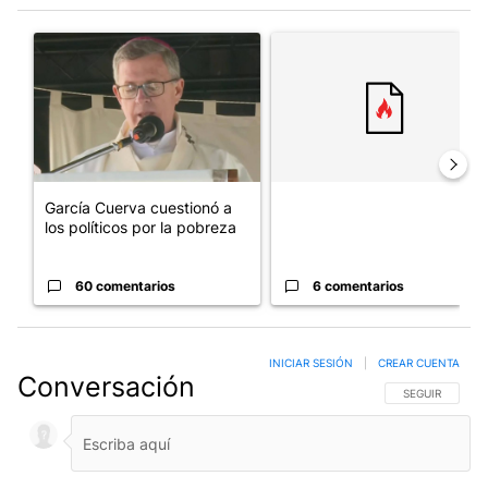
Este listado muestra los artículos con más comentarios en los últim
Un artículo de tendencia con el título "García Cuerva cuestionó 
Un artículo de tendencia con el
García Cuerva cuestionó a
los políticos por la pobreza
60 comentarios
6 comentarios
INICIAR SESIÓN
|
CREAR CUENTA
Conversación
SIGA ESTA CO
SEGUIR