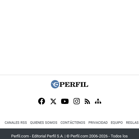
CANALES RSS
QUIENES SOMOS
CONTÁCTENOS
PRIVACIDAD
EQUIPO
REGLAS
Perfil.com - Editorial Perfil S.A.
| © Perfil.com 2006-2026 - Todos los