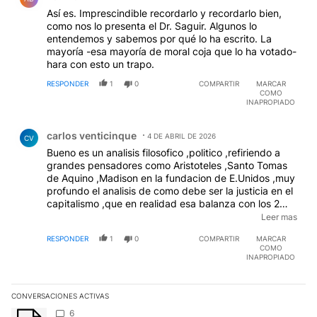
Así es. Imprescindible recordarlo y recordarlo bien,
como nos lo presenta el Dr. Saguir. Algunos lo
entendemos y sabemos por qué lo ha escrito. La
mayoría -esa mayoría de moral coja que lo ha votado-
hara con esto un trapo.
RESPONDER
1
0
COMPARTIR
MARCAR
COMO
INAPROPIADO
Comentario de carlos venticinque.
carlos venticinque
4 DE ABRIL DE 2026
CV
Bueno es un analisis filosofico ,politico ,refiriendo a
grandes pensadores como Aristoteles ,Santo Tomas
de Aquino ,Madison en la fundacion de E.Unidos ,muy
profundo el analisis de como debe ser la justicia en el
capitalismo ,que en realidad esa balanza con los 2
(dos) platillos que se pinta equilibrada siempre esta
Leer mas
en la realidad inclinada con los mas pobres con el
RESPONDER
1
0
COMPARTIR
MARCAR
platillo bien abajo ,y en regimenes autoritarios como el
COMO
Virreynato Milei ,que coloca como ministro de justicia
INAPROPIADO
por mas de 2 años al defensor del gordo Valor y a los
narcos lavadores del cartel de Cali asociados al
"chicho Serna ,a la Sra Santos Viuda de P.E.Gaviria ,y
CONVERSACIONES ACTIVAS
al Sr.hijo de PEG,de apellido Mondragon,y ahora
Este listado muestra los artículos con más comentarios en los últim
Un artículo de tendencia con el título "" con 6 comentarios.
6