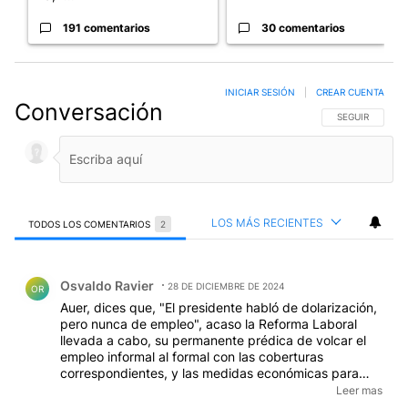
191 comentarios
30 comentarios
INICIAR SESIÓN
|
CREAR CUENTA
Conversación
SIGA ESTA CO
SEGUIR
LOS MÁS RECIENTES
TODOS LOS COMENTARIOS
2
Todos los comentarios
Comentario de Osvaldo Ravier.
Osvaldo Ravier
28 DE DICIEMBRE DE 2024
OR
Auer, dices que, "El presidente habló de dolarización,
pero nunca de empleo", acaso la Reforma Laboral
llevada a cabo, su permanente prédica de volcar el
empleo informal al formal con las coberturas
correspondientes, y las medidas económicas para
lograr inversiones y generar puestos de trabajo "en
Leer mas
blanco", es ¿"no hablar nunca de empleo"?... o, te