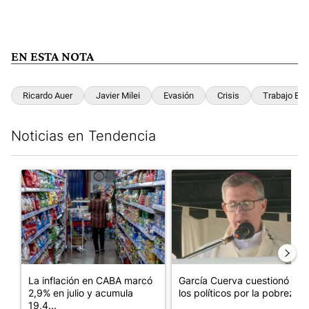
EN ESTA NOTA
Ricardo Auer
Javier Milei
Evasión
Crisis
Trabajo En 
Noticias en Tendencia
Este listado muestra los artículos con más comentarios en los últim
Un artículo de tendencia con el título "La inflación en CABA m
Un artículo de tendencia con e
La inflación en CABA marcó
García Cuerva cuestionó a
2,9% en julio y acumula
los políticos por la pobreza
19,4...