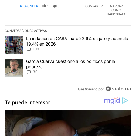
RESPONDER
1
0
COMPARTIR
MARCAR
COMO
INAPROPIADO
CONVERSACIONES ACTIVAS
Este listado muestra los artículos con más comentarios en los últim
Un artículo de tendencia con el título "La inflación en CABA mar
La inflación en CABA marcó 2,9% en julio y acumula
19,4% en 2026
190
Un artículo de tendencia con el título "García Cuerva cuestionó a 
García Cuerva cuestionó a los políticos por la
pobreza
30
Gestionado por