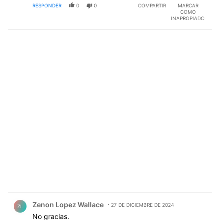
RESPONDER
0
0
COMPARTIR
MARCAR
falta información o, prefieres la continuidad del
COMO
populismo saqueador.
INAPROPIADO
Comentario de Zenon Lopez Wallace.
Zenon Lopez Wallace
27 DE DICIEMBRE DE 2024
ZL
No gracias.