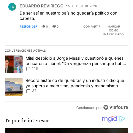
Comentario de EDUARDO REVIRIEGO.
EDUARDO REVIRIEGO
5 DE ABRIL DE 2026
ER
De ser así en nuestro país no quedaría político con
cabeza.
RESPONDER
0
0
COMPARTIR
MARCAR
COMO
INAPROPIADO
CONVERSACIONES ACTIVAS
Este listado muestra los artículos con más comentarios en los últim
Un artículo de tendencia con el título "Milei despidió a Jorge Mes
Milei despidió a Jorge Messi y cuestionó a quienes
criticaron a Lionel: “Da vergüenza pensar que hubo
anti-Messi”
116
Un artículo de tendencia con el título "Récord histórico de quie
Récord histórico de quiebras y un industricidio que
ya supera a macrismo, pandemia y menemismo
37
Gestionado por