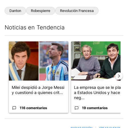
Danton
Robespierre
Revolución Francesa
Noticias en Tendencia
Este listado muestra los artículos con más comentarios en los últim
Un artículo de tendencia con el título "Milei despidió a Jorge 
Un artículo de tendencia con 
Milei despidió a Jorge Messi
La empresa que se le plantó
y cuestionó a quienes crit...
a Estados Unidos y hace
neg...
116 comentarios
19 comentarios
INICIAR SESIÓN
|
CREAR CUENTA