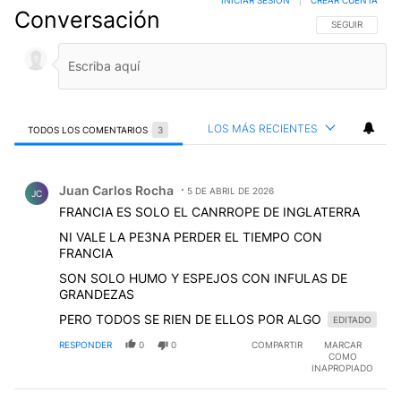
Conversación
SIGA ESTA CO
SEGUIR
LOS MÁS RECIENTES
TODOS LOS COMENTARIOS
3
Todos los comentarios
Comentario de Juan Carlos Rocha.
Juan Carlos Rocha
5 DE ABRIL DE 2026
JC
FRANCIA ES SOLO EL CANRROPE DE INGLATERRA
NI VALE LA PE3NA PERDER EL TIEMPO CON
FRANCIA
SON SOLO HUMO Y ESPEJOS CON INFULAS DE
GRANDEZAS
PERO TODOS SE RIEN DE ELLOS POR ALGO
EDITADO
RESPONDER
0
0
COMPARTIR
MARCAR
COMO
INAPROPIADO