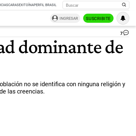
ICIAS
CARAS
EXITOÍNA
PERFIL BRASIL
INGRESAR
SUSCRIBITE
7
Pe
idad dominante de
de
Lu
|
Ce
oblación no se identifica con ninguna religión y
de las creencias.