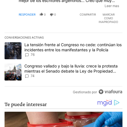
mejor de los escritores argentinos... Creo que muy
pronto los viejos caducos de la élite del nóbel, van a
Leer mas
desaparecer y las nuevas generaciones van a
RESPONDER
0
0
COMPARTIR
MARCAR
otorgarle el nóbel pos mortem porque Borges debió
COMO
ser galardonado, aunque no por ello sería el mejor, ES
INAPROPIADO
EL MEJOR.
CONVERSACIONES ACTIVAS
Este listado muestra los artículos con más comentarios en los últim
Un artículo de tendencia con el título "La tensión frente al Congre
La tensión frente al Congreso no cede: continúan los
incidentes entre los manifestantes y la Policía
76
Un artículo de tendencia con el título "Congreso vallado y bajo la
Congreso vallado y bajo la lluvia: crece la protesta
mientras el Senado debate la Ley de Propiedad
Privada
74
Gestionado por