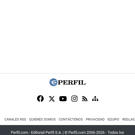
CANALES RSS
QUIENES SOMOS
CONTÁCTENOS
PRIVACIDAD
EQUIPO
REGLAS
Perfil.com - Editorial Perfil S.A.
| © Perfil.com 2006-2026 - Todos los