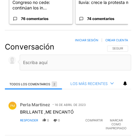
Congreso no cede:
lluvia: crece la protesta mi...
continúan los in...
76 comentarios
74 comentarios
INICIAR SESIÓN
|
CREAR CUENTA
Conversación
SIGA ESTA CO
SEGUIR
LOS MÁS RECIENTES
TODOS LOS COMENTARIOS
2
Todos los comentarios
Comentario de Perla Martinez.
Perla Martinez
16 DE ABRIL DE 2023
PM
BRILLANTE ,ME ENCANTÓ
RESPONDER
0
0
COMPARTIR
MARCAR
COMO
INAPROPIADO