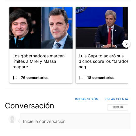
Este listado muestra los artículos con más comentarios en los últim
Un artículo de tendencia con el título "Los gobernadores marcan
Un artículo de tendencia con e
Los gobernadores marcan
Luis Caputo aclaró sus
límites a Milei y Massa
dichos sobre los “tarados” y
reapare...
neg...
76 comentarios
18 comentarios
INICIAR SESIÓN
|
CREAR CUENTA
Conversación
SIGA ESTA CO
SEGUIR