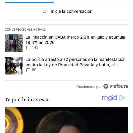
Todos los comentarios
Inicie la conversación
CONVERSACIONES ACTIVAS
Este listado muestra los artículos con más comentarios en los últim
Un artículo de tendencia con el título "La inflación en CABA mar
La inflación en CABA marcó 2,9% en julio y acumula
19,4% en 2026
145
Un artículo de tendencia con el título "La policía arrestó a 12 p
La policía arrestó a 12 personas en la manifestación
contra la Ley de Propiedad Privada y hubo, al
menos, 3 agentes heridos
59
Gestionado por