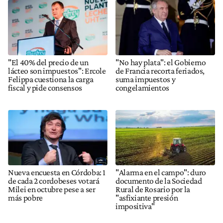
"El 40% del precio de un
"No hay plata": el Gobierno
lácteo son impuestos": Ercole
de Francia recorta feriados,
Felippa cuestiona la carga
suma impuestos y
fiscal y pide consensos
congelamientos
Nueva encuesta en Córdoba: 1
"Alarma en el campo": duro
de cada 2 cordobeses votará
documento de la Sociedad
Milei en octubre pese a ser
Rural de Rosario por la
más pobre
"asfixiante presión
impositiva"