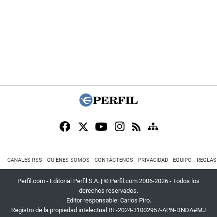
CANALES RSS
QUIENES SOMOS
CONTÁCTENOS
PRIVACIDAD
EQUIPO
REGLAS
Perfil.com - Editorial Perfil S.A.
| © Perfil.com 2006-2026 - Todos los
derechos reservados.
Editor responsable: Carlos Piro.
Registro de la propiedad intelectual RL-2024-31002957-APN-DNDA#MJ