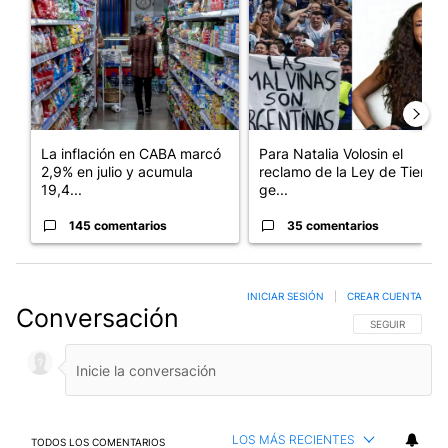
Un artículo de tendencia con el título "La inflación en CABA m
Un artículo de tendencia con e
La inflación en CABA marcó
Para Natalia Volosin el
2,9% en julio y acumula
reclamo de la Ley de Tierras
19,4...
ge...
145 comentarios
35 comentarios
INICIAR SESIÓN
|
CREAR CUENTA
Conversación
SIGA ESTA CO
SEGUIR
LOS MÁS RECIENTES
TODOS LOS COMENTARIOS