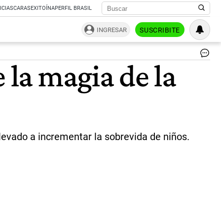
ICIAS
CARAS
EXITOÍNA
PERFIL BRASIL
INGRESAR
SUSCRIBITE
Mu
 la magia de la
em
mu
co
hij
|
AG
SH
levado a incrementar la sobrevida de niños.