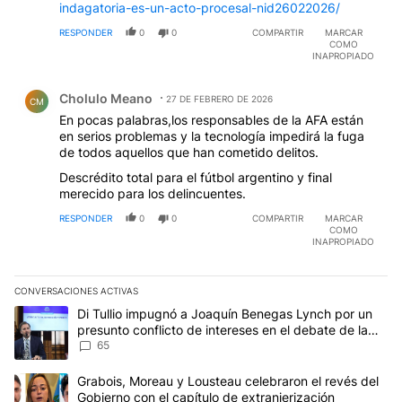
indagatoria-es-un-acto-procesal-nid26022026/
RESPONDER
0
0
COMPARTIR
MARCAR
COMO
INAPROPIADO
Comentario de Cholulo Meano.
Cholulo Meano
27 DE FEBRERO DE 2026
CM
En pocas palabras,los responsables de la AFA están
en serios problemas y la tecnología impedirá la fuga
de todos aquellos que han cometido delitos.
Descrédito total para el fútbol argentino y final
merecido para los delincuentes.
RESPONDER
0
0
COMPARTIR
MARCAR
COMO
INAPROPIADO
CONVERSACIONES ACTIVAS
Este listado muestra los artículos con más comentarios en los últim
Un artículo de tendencia con el título "Di Tullio impugnó a Joaqu
Di Tullio impugnó a Joaquín Benegas Lynch por un
presunto conflicto de intereses en el debate de la
Ley de Tierras
65
Un artículo de tendencia con el título "Grabois, Moreau y Lousteau
Grabois, Moreau y Lousteau celebraron el revés del
Gobierno con el capítulo de extranjerización