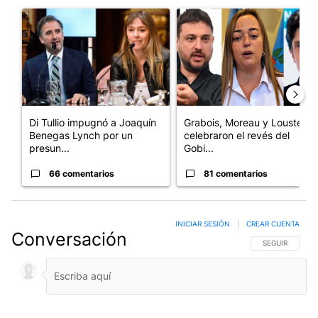
Un artículo de tendencia con el título "Di Tullio impugnó a Joa
Un artículo de tendencia con e
Di Tullio impugnó a Joaquín
Grabois, Moreau y Lousteau
Benegas Lynch por un
celebraron el revés del
presun...
Gobi...
66 comentarios
81 comentarios
INICIAR SESIÓN
|
CREAR CUENTA
Conversación
SIGA ESTA CO
SEGUIR