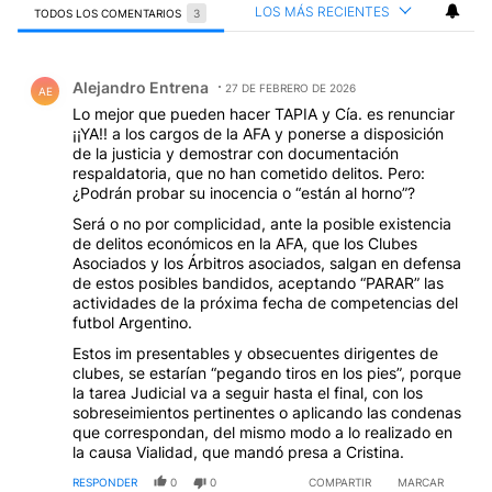
LOS MÁS RECIENTES
TODOS LOS COMENTARIOS
3
Todos los comentarios
Comentario de Alejandro Entrena.
Alejandro Entrena
27 DE FEBRERO DE 2026
AE
Lo mejor que pueden hacer TAPIA y Cía. es renunciar
¡¡YA!! a los cargos de la AFA y ponerse a disposición
de la justicia y demostrar con documentación
respaldatoria, que no han cometido delitos. Pero:
¿Podrán probar su inocencia o “están al horno”?
Será o no por complicidad, ante la posible existencia
de delitos económicos en la AFA, que los Clubes
Asociados y los Árbitros asociados, salgan en defensa
de estos posibles bandidos, aceptando “PARAR” las
actividades de la próxima fecha de competencias del
futbol Argentino.
Estos im presentables y obsecuentes dirigentes de
clubes, se estarían “pegando tiros en los pies”, porque
la tarea Judicial va a seguir hasta el final, con los
sobreseimientos pertinentes o aplicando las condenas
que correspondan, del mismo modo a lo realizado en
la causa Vialidad, que mandó presa a Cristina.
RESPONDER
0
0
COMPARTIR
MARCAR