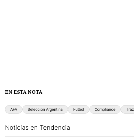
EN ESTA NOTA
AFA
Selección Argentina
Fútbol
Compliance
Trazabi
Noticias en Tendencia
Este listado muestra los artículos con más comentarios en los últim