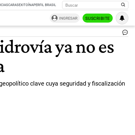
ICIAS
CARAS
EXITOÍNA
PERFIL BRASIL
INGRESAR
SUSCRIBITE
Ma
idrovía ya no es
de
la
Hi
a
Pa
Pa
|
ww
eopolítico clave cuya seguridad y fiscalización