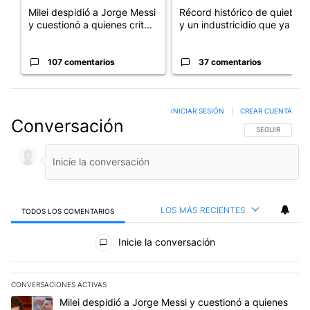
Milei despidió a Jorge Messi
Récord histórico de quiebras
y cuestionó a quienes crit...
y un industricidio que ya ...
107 comentarios
37 comentarios
INICIAR SESIÓN
|
CREAR CUENTA
Conversación
SIGA ESTA CO
SEGUIR
LOS MÁS RECIENTES
TODOS LOS COMENTARIOS
Todos los comentarios
Inicie la conversación
CONVERSACIONES ACTIVAS
Este listado muestra los artículos con más comentarios en los últim
Un artículo de tendencia con el título "Milei despidió a Jorge Mes
Milei despidió a Jorge Messi y cuestionó a quienes