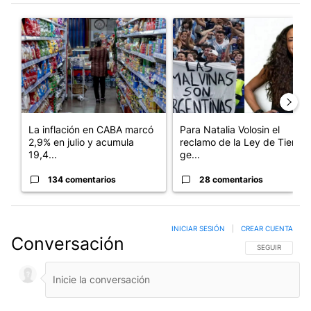
Este listado muestra los artículos con más comentarios en los últim
Un artículo de tendencia con el título "La inflación en CABA m
Un artículo de tendencia con e
La inflación en CABA marcó
Para Natalia Volosin el
2,9% en julio y acumula
reclamo de la Ley de Tierras
19,4...
ge...
134 comentarios
28 comentarios
INICIAR SESIÓN
|
CREAR CUENTA
Conversación
SIGA ESTA CO
SEGUIR