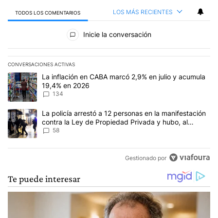
LOS MÁS RECIENTES
TODOS LOS COMENTARIOS
Todos los comentarios
Inicie la conversación
CONVERSACIONES ACTIVAS
Este listado muestra los artículos con más comentarios en los últim
Un artículo de tendencia con el título "La inflación en CABA mar
La inflación en CABA marcó 2,9% en julio y acumula
19,4% en 2026
134
Un artículo de tendencia con el título "La policía arrestó a 12 p
La policía arrestó a 12 personas en la manifestación
contra la Ley de Propiedad Privada y hubo, al
menos, 3 agentes heridos
58
Gestionado por